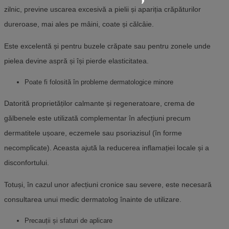
zilnic, previne uscarea excesivă a pielii și apariția crăpăturilor
dureroase, mai ales pe mâini, coate și călcâie.
Este excelentă și pentru buzele crăpate sau pentru zonele unde
pielea devine aspră și își pierde elasticitatea.
Poate fi folosită în probleme dermatologice minore
Datorită proprietăților calmante și regeneratoare, crema de
gălbenele este utilizată complementar în afecțiuni precum
dermatitele ușoare, eczemele sau psoriazisul (în forme
necomplicate). Aceasta ajută la reducerea inflamației locale și a
disconfortului.
Totuși, în cazul unor afecțiuni cronice sau severe, este necesară
consultarea unui medic dermatolog înainte de utilizare.
Precauții și sfaturi de aplicare