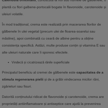
Calendula officinalis
, cunoscută la noi sub numele de gălbenele, o
plantă cu flori galbene-portocalii bogate în flavonoide, carotenoide și
uleiuri volatile.
În mod tradițional, crema este realizată prin macerarea florilor de
gălbenele în ulei vegetal (precum ulei de floarea-soarelui sau
măsline), apoi combinată cu ceară de albine pentru a obține
consistența specifică. Astăzi, multe produse conțin și vitamina E sau
alte uleiuri naturale care îi sporesc efectele.
Vindecă și cicatrizează rănile superficiale
Principalul beneficiu al cremei de gălbenele este
capacitatea de a
stimula regenerarea pielii
și de a grăbi vindecarea micilor răni,
zgârieturi sau fisuri.
Datorită conținutului ridicat de flavonoide și carotenoide, crema are
proprietăți antiinflamatoare și antiseptice care ajută la prevenirea