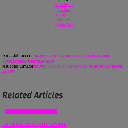
Facebook
Twitter
Google+
Pinterest
WhatsApp
Articolul precedent
„MINȚILE LUI BILLY MILLIGAN” – O CARTE DESPRE
COMPLEXITATEA PSIHICULUI UMAN
Articolul următor
MITURI ȘI ADEVĂRURI DESPRE MASAJUL EROTIC: CE TREBUIE
SĂ ȘTII?
Related Articles
SANATATE SI MEDICINA
CE TREBUIE SĂ ȘTII DESPRE