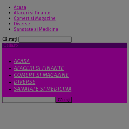
Acasa
Afaceri si Finante
Comert si Magazine
Diverse
Sanatate si Medicina
Căutați
Celia.ro
ACASA
AFACERI SI FINANTE
COMERT SI MAGAZINE
DIVERSE
SANATATE SI MEDICINA