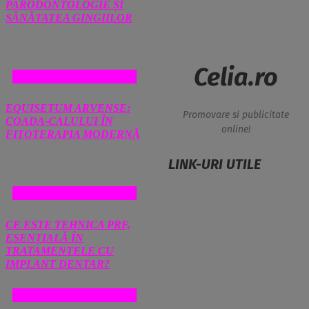
PARODONTOLOGIE ȘI
SĂNĂTATEA GINGIILOR
Celia.ro
SANATATE SI MEDICINA
EQUISETUM ARVENSE:
Promovare si publicitate
COADA-CALULUI ÎN
online!
FITOTERAPIA MODERNĂ
LINK-URI UTILE
SANATATE SI MEDICINA
CE ESTE TEHNICA PRF,
ESENȚIALĂ ÎN
TRATAMENTELE CU
IMPLANT DENTAR?
SANATATE SI MEDICINA