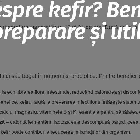
spre kefir? Ben
;
reparare și util
emperatura camerei între 12 și 24 de ore. După acest inter
ului său bogat în nutrienți și probiotice. Printre benefici
 la echilibrarea florei intestinale, reducând balonarea și disconfo
enefice, kefirul ajută la prevenirea infecțiilor și întărește sistemu
 calciu, magneziu, vitaminele B și K, esențiale pentru sănătatea 
oză
– datorită fermentării, lactoza este descompusă parțial, ceea 
efir poate contribui la reducerea inflamațiilor din organism.