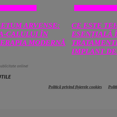
TE SI MEDICINA
SANATATE SI MEDI
SETUM ARVENSE:
CE ESTE TEH
A-CALULUI ÎN
ESENȚIALĂ 
TERAPIA MODERNĂ
TRATAMENT
IMPLANT DE
ublicitate online!
UTILE
Politică privind fișierele cookies
Polit