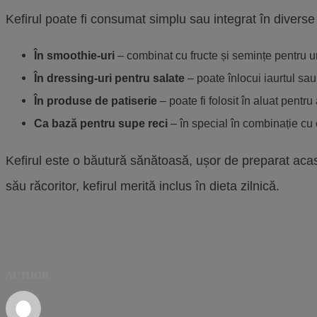
Kefirul poate fi consumat simplu sau integrat în diverse
În smoothie-uri
– combinat cu fructe și semințe pentru u
În dressing-uri pentru salate
– poate înlocui iaurtul sa
În produse de patiserie
– poate fi folosit în aluat pentr
Ca bază pentru supe reci
– în special în combinație cu 
Kefirul este o băutură sănătoasă, ușor de preparat acasă
său răcoritor, kefirul merită inclus în dieta zilnică.
AUTHOR