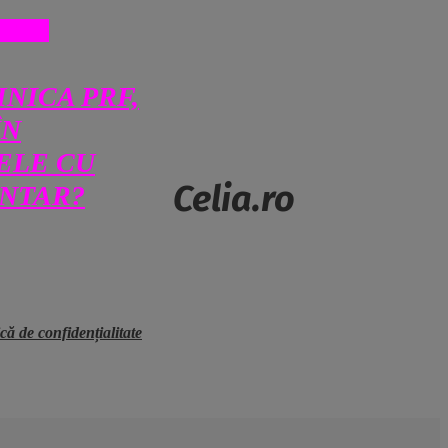
CINA
NICA PRF,
ÎN
ELE CU
Celia.ro
NTAR?
ică de confidențialitate