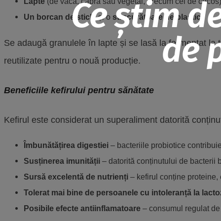
Ce știm de
Lapte
(de vacă, capră sau vegetal, precum cel de cocos)
Un borcan de sticlă
și o
strecurătoare de plastic
.
de p
Se adaugă granulele în lapte și se lasă la fermentat la t
reutilizate pentru o nouă producție.
Beneficiile kefirului pentru sănătate
Kefirul este considerat un superaliment datorită conținut
Îmbunătățirea digestiei
– bacteriile probiotice contribuie
Susținerea imunității
– datorită conținutului de bacterii b
Sursă excelentă de nutrienți
– kefirul conține proteine,
Tolerat mai bine de persoanele cu intoleranță la lact
Posibile efecte antiinflamatoare
– consumul regulat de k