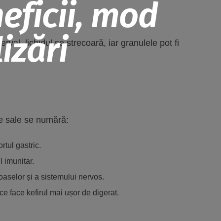
eficii, mod
izări
val, lichidul se strecoară, iar granulele pot fi
ile sale se numără:
rtul gastric.
l imunitar.
oaselor și a sistemului nervos.
ce face kefirul mai ușor de digerat.