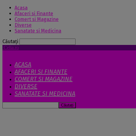
Acasa
Afaceri si Finante
Comert si Magazine
Diverse
Sanatate si Medicina
Căutați
Celia.ro
ACASA
AFACERI SI FINANTE
COMERT SI MAGAZINE
DIVERSE
SANATATE SI MEDICINA