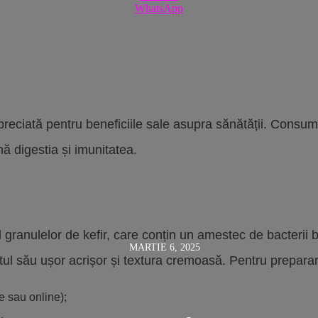
WhatsApp
 apreciată pentru beneficiile sale asupra sănătății. Cons
nă digestia și imunitatea.
l granulelor de kefir, care conțin un amestec de bacterii
MARTIE 6, 2025
gustul său ușor acrișor și textura cremoasă. Pentru prepara
e sau online);