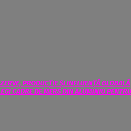
EZERVE, PRODUCȚIE ȘI INFLUENȚĂ GLOBALĂ
LEGI CADRE DE MERS DIN ALUMINIU PENTR