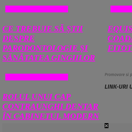
SANATATE SI MEDICINA
SANATA
CE TREBUIE SĂ ȘTII
EQUI
DESPRE
COAD
PARODONTOLOGIE ȘI
FITO
SĂNĂTATEA GINGIILOR
Promovare si p
SANATATE SI MEDICINA
LINK-URI 
ROLUL UNUI CAP
CONTRAUNGHI DENTAR
ÎN CABINETUL MODERN