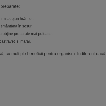
 preparate:
n mic dejun hrănitor;
u smântâna în sosuri;
u a obține preparate mai pufoase;
castraveți și mărar.
, cu multiple beneficii pentru organism. Indiferent dacă î