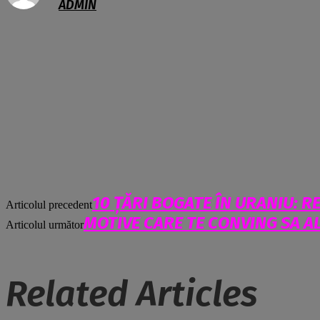
ADMIN
10 ȚĂRI BOGATE ÎN URANIU: R
Articolul precedent
MOTIVE CARE TE CONVING SA A
Articolul următor
Related Articles