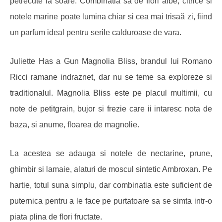
petrecute la soare. Combinatia sa de flori albe, citrice si
notele marine poate lumina chiar si cea mai trisaă zi, fiind
un parfum ideal pentru serile calduroase de vara.
Juliette Has a Gun Magnolia Bliss, brandul lui
Romano
Ricci ramane indraznet, dar nu se teme sa exploreze si
traditionalul.
Magnolia Bliss este pe placul multimii, cu
note de petitgrain, bujor si frezie care ii intaresc nota de
baza, si anume, floarea de magnolie.
La acestea se adauga si notele de nectarine, prune,
ghimbir si lamaie, alaturi de moscul sintetic Ambroxan.
Pe
hartie, totul suna simplu, dar combinatia este suficient de
puternica pentru a le face pe purtatoare sa se simta intr-o
piata plina de flori fructate.