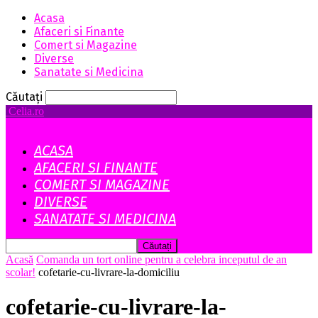
Acasa
Afaceri si Finante
Comert si Magazine
Diverse
Sanatate si Medicina
Căutați
Celia.ro
ACASA
AFACERI SI FINANTE
COMERT SI MAGAZINE
DIVERSE
SANATATE SI MEDICINA
Acasă
Comanda un tort online pentru a celebra inceputul de an
scolar!
cofetarie-cu-livrare-la-domiciliu
cofetarie-cu-livrare-la-