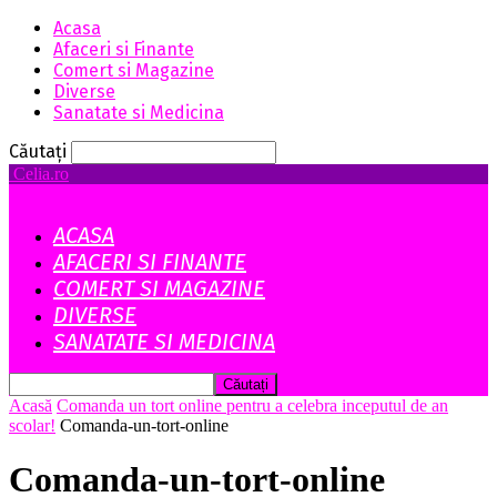
Acasa
Afaceri si Finante
Comert si Magazine
Diverse
Sanatate si Medicina
Căutați
Celia.ro
ACASA
AFACERI SI FINANTE
COMERT SI MAGAZINE
DIVERSE
SANATATE SI MEDICINA
Acasă
Comanda un tort online pentru a celebra inceputul de an
scolar!
Comanda-un-tort-online
Comanda-un-tort-online