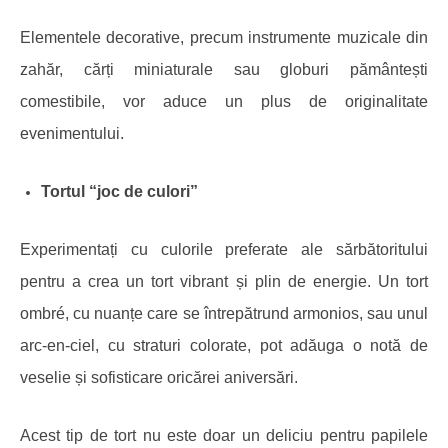
Elementele decorative, precum instrumente muzicale din
zahăr, cărți miniaturale sau globuri pământești
comestibile, vor aduce un plus de originalitate
evenimentului.
Tortul “
j
oc de
c
ulori”
Experimentați cu culorile preferate ale sărbătoritului
pentru a crea un tort vibrant și plin de energie. Un tort
ombré, cu nuanțe care se întrepătrund armonios, sau unul
arc-en-ciel, cu straturi colorate, pot adăuga o notă de
veselie și sofisticare oricărei aniversări.
Acest tip de tort nu este doar un deliciu pentru papilele