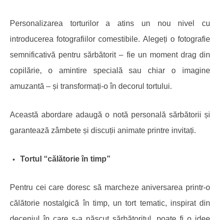
Personalizarea torturilor a atins un nou nivel cu
introducerea fotografiilor comestibile. Alegeți o fotografie
semnificativă pentru sărbătorit – fie un moment drag din
copilărie, o amintire specială sau chiar o imagine
amuzantă – și transformați-o în decorul tortului.
Această abordare adaugă o notă personală sărbătorii și
garantează zâmbete și discuții animate printre invitați.
Tortul “
c
ălătorie în
t
imp”
Pentru cei care doresc să marcheze aniversarea printr-o
călătorie nostalgică în timp, un tort tematic, inspirat din
deceniul în care s-a născut sărbătoritul, poate fi o idee