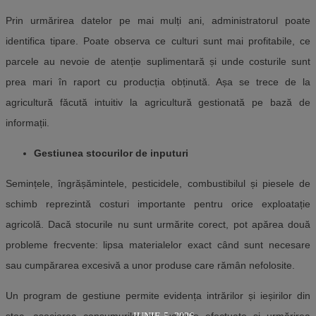
Prin urmărirea datelor pe mai mulți ani, administratorul poate
identifica tipare. Poate observa ce culturi sunt mai profitabile, ce
parcele au nevoie de atenție suplimentară și unde costurile sunt
prea mari în raport cu producția obținută. Așa se trece de la
agricultură făcută intuitiv la agricultură gestionată pe bază de
informații.
Gestiunea stocurilor de inputuri
Semințele, îngrășămintele, pesticidele, combustibilul și piesele de
schimb reprezintă costuri importante pentru orice exploatație
agricolă.
Dacă stocurile nu sunt urmărite corect, pot apărea două
probleme frecvente: lipsa materialelor exact când sunt necesare
sau cumpărarea excesivă a unor produse care rămân nefolosite.
Un program de gestiune permite evidența intrărilor și ieșirilor din
IUNIE 5, 2026