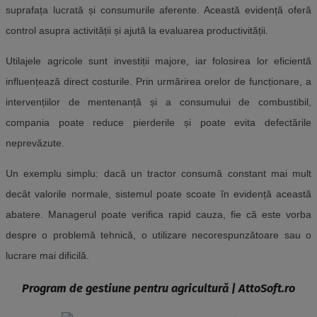
suprafața lucrată și consumurile aferente. Această evidență oferă
control asupra activității și ajută la evaluarea productivității.
Utilajele agricole sunt investiții majore, iar folosirea lor eficientă
influențează direct costurile. Prin urmărirea orelor de funcționare, a
intervențiilor de mentenanță și a consumului de combustibil,
compania poate reduce pierderile și poate evita defectările
neprevăzute.
Un exemplu simplu: dacă un tractor consumă constant mai mult
decât valorile normale, sistemul poate scoate în evidență această
abatere. Managerul poate verifica rapid cauza, fie că este vorba
despre o problemă tehnică, o utilizare necorespunzătoare sau o
lucrare mai dificilă.
Program de gestiune pentru agricultură | AttoSoft.ro