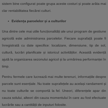
sistem bine configurat poate grupa aceste costuri și poate arăta mai
clar rentabilitatea fiecărei culturi.
Evidența parcelelor și a culturilor
Una dintre cele mai utile funcționalități ale unui program de gestiune
agricolă este administrarea parcelelor. Fiecare suprafață poate fi
înregistrată cu date specifice: localizare, dimensiune, tip de sol,
cultură, lucrări planificate și istoricul activităților. Această evidență
ajută la organizarea sezonului agricol și la urmărirea performanței în
timp.
Pentru fermele care lucrează mai multe terenuri, informațiile despre
parcele sunt esențiale. Nu toate suprafețele au același randament și
nu toate culturile se comportă la fel. Uneori, diferențele apar din
cauza solului, alteori din cauza momentului în care au fost efectuate
lucrările sau a cantității de inputuri folosite.