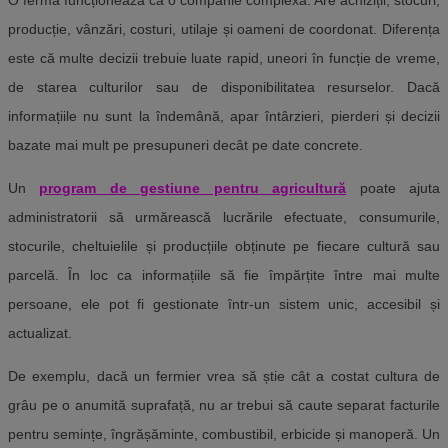
O fermă funcționează ca o companie complexă. Are achiziții, stocuri,
producție, vânzări, costuri, utilaje și oameni de coordonat. Diferența
este că multe decizii trebuie luate rapid, uneori în funcție de vreme,
de starea culturilor sau de disponibilitatea resurselor. Dacă
informațiile nu sunt la îndemână, apar întârzieri, pierderi și decizii
bazate mai mult pe presupuneri decât pe date concrete.
Un
program de gestiune pentru agricultură
poate ajuta
administratorii să urmărească lucrările efectuate, consumurile,
stocurile, cheltuielile și producțiile obținute pe fiecare cultură sau
parcelă. În loc ca informațiile să fie împărțite între mai multe
persoane, ele pot fi gestionate într-un sistem unic, accesibil și
actualizat.
De exemplu, dacă un fermier vrea să știe cât a costat cultura de
grâu pe o anumită suprafață, nu ar trebui să caute separat facturile
pentru semințe, îngrășăminte, combustibil, erbicide și manoperă. Un