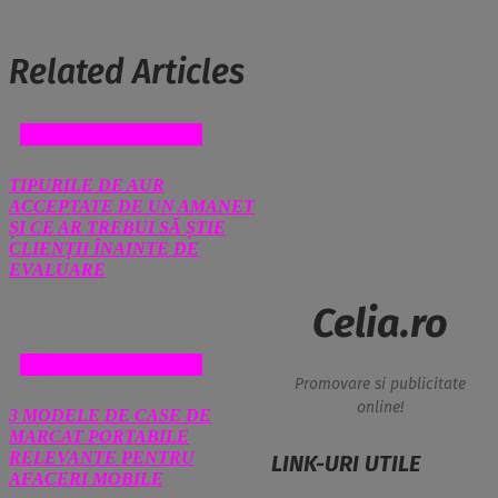
Related Articles
AFACERI SI FINANTE
TIPURILE DE AUR
ACCEPTATE DE UN AMANET
ȘI CE AR TREBUI SĂ ȘTIE
CLIENȚII ÎNAINTE DE
EVALUARE
Celia.ro
AFACERI SI FINANTE
Promovare si publicitate
online!
3 MODELE DE CASE DE
MARCAT PORTABILE
RELEVANTE PENTRU
LINK-URI UTILE
AFACERI MOBILE