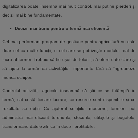
digitalizarea poate însemna mai mult control, mai puține pierderi și
decizii mai bine fundamentate.
Decizii mai bune pentru o fermă mai eficientă
Cel mai performant program de gestiune pentru agricultură nu este
doar cel cu multe funcții, ci cel care se potrivește modului real de
lucru al fermei. Trebuie să fie ușor de folosit, să ofere date clare și
să ajute la urmărirea activităților importante fără să îngreuneze
munca echipei.
Controlul activității agricole înseamnă să știi ce se întâmplă în
fermă, cât costă fiecare lucrare, ce resurse sunt disponibile și ce
rezultate se obțin. Cu ajutorul soluțiilor moderne, fermierii pot
administra mai eficient terenurile, stocurile, utilajele și bugetele,
transformând datele zilnice în decizii profitabile.