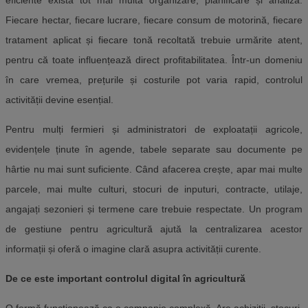
eficiente există tot mai multă organizare, planificare și analiză.
Fiecare hectar, fiecare lucrare, fiecare consum de motorină, fiecare
tratament aplicat și fiecare tonă recoltată trebuie urmărite atent,
pentru că toate influențează direct profitabilitatea. Într-un domeniu
în care vremea, prețurile și costurile pot varia rapid, controlul
activității devine esențial.
Pentru mulți fermieri și administratori de exploatații agricole,
evidențele ținute în agende, tabele separate sau documente pe
hârtie nu mai sunt suficiente. Când afacerea crește, apar mai multe
parcele, mai multe culturi, stocuri de inputuri, contracte, utilaje,
angajați sezonieri și termene care trebuie respectate. Un program
de gestiune pentru agricultură ajută la centralizarea acestor
informații și oferă o imagine clară asupra activității curente.
De ce este important controlul digital în agricultură