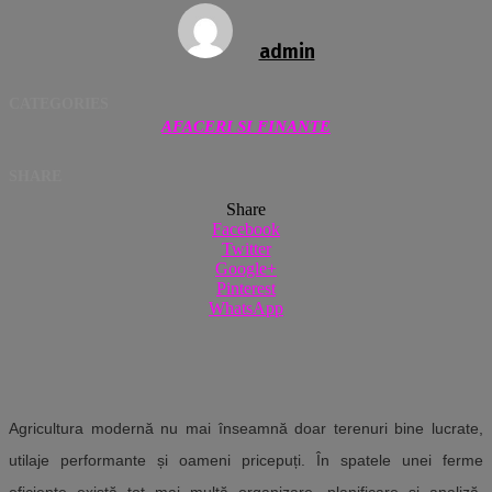
admin
CATEGORIES
AFACERI SI FINANTE
SHARE
Share
Facebook
Twitter
Google+
Pinterest
WhatsApp
Agricultura modernă nu mai înseamnă doar terenuri bine lucrate,
utilaje performante și oameni pricepuți. În spatele unei ferme