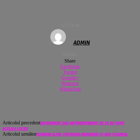
AUTHOR
ADMIN
SHARE
Share
Facebook
Twitter
Google+
Pinterest
WhatsApp
Articolul precedent
DEODORANT SAU ANTIPERSPIRANT: DE CE NU SUNT
ACELAȘI LUCRU
Articolul următor
NUWARA ELIYA: STAȚIUNEA MONTANĂ CU AER COLONIAL