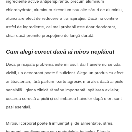
ingrediente active antiperspirante, precum aluminum
chlorohydrate, aluminum zirconium sau alte săruri de aluminiu,
atunci are efect de reducere a transpirației. Dacă nu conține
astfel de ingrediente, cel mai probabil este doar deodorant,
chiar dacă promite prospețime de lungă durată.
Cum alegi corect dacă ai miros neplăcut
Dacă principala problemă este mirosul, dar hainele nu se udă
vizibil, un deodorant poate fi suficient. Alege un produs cu efect
antibacterian, fără parfum foarte agresiv, mai ales dacă ai piele
sensibilă. Igiena zilnică rămâne importantă: spălarea axilelor,
uscarea corectă a pielii și schimbarea hainelor după efort sunt
pași esențiali.
Mirosul corporal poate fi influențat și de alimentație, stres,
hormoni, medicamente sau materialele hainelor. Fibrele