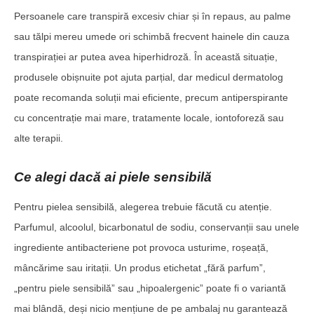
Persoanele care transpiră excesiv chiar și în repaus, au palme
sau tălpi mereu umede ori schimbă frecvent hainele din cauza
transpirației ar putea avea hiperhidroză. În această situație,
produsele obișnuite pot ajuta parțial, dar medicul dermatolog
poate recomanda soluții mai eficiente, precum antiperspirante
cu concentrație mai mare, tratamente locale, iontoforeză sau
alte terapii.
Ce alegi dacă ai piele sensibilă
Pentru pielea sensibilă, alegerea trebuie făcută cu atenție.
Parfumul, alcoolul, bicarbonatul de sodiu, conservanții sau unele
ingrediente antibacteriene pot provoca usturime, roșeață,
mâncărime sau iritații. Un produs etichetat „fără parfum”,
„pentru piele sensibilă” sau „hipoalergenic” poate fi o variantă
mai blândă, deși nicio mențiune de pe ambalaj nu garantează