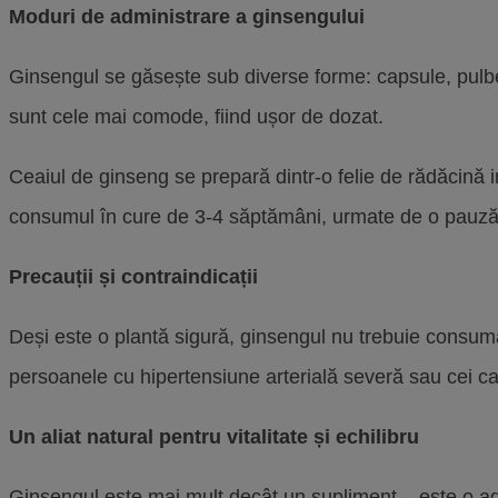
Moduri de administrare a ginsengului
Ginsengul se găsește sub diverse forme: capsule, pulber
sunt cele mai comode, fiind ușor de dozat.
Ceaiul de ginseng se prepară dintr-o felie de rădăcină 
consumul în cure de 3-4 săptămâni, urmate de o pauză. 
Precauții și contraindicații
Deși este o plantă sigură, ginsengul nu trebuie consum
persoanele cu hipertensiune arterială severă sau cei ca
Un aliat natural pentru vitalitate și echilibru
Ginsengul este mai mult decât un supliment – este o adev