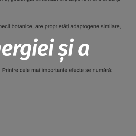
specii botanice, are proprietăți adaptogene similare,
rgiei și a
e. Printre cele mai importante efecte se numără: