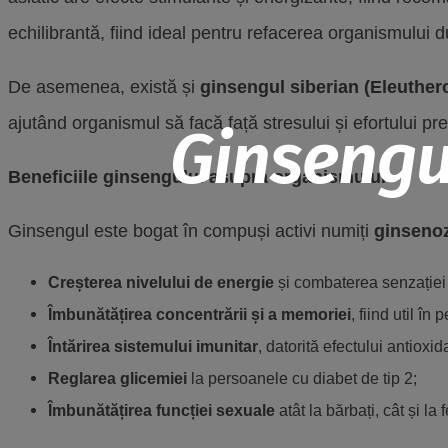
echilibrantă, fiind ideal pentru refacerea organismului 
De asemenea, există și
ginsengul siberian (Eleuthe
ajutând organismul să facă față stresului și efortului pre
Ginsengul
Beneficiile ginsengului asupra organismului
Ginsengul este bogat în compuși activi numiți
ginseno
Creșterea nivelului de energie
și combaterea senzației
Îmbunătățirea concentrării și a memoriei
, fiind util în
Întărirea sistemului imunitar
, datorită efectului antioxid
Reglarea glicemiei
la persoanele cu diabet de tip 2;
Îmbunătățirea funcției sexuale
atât la bărbați, cât și la 