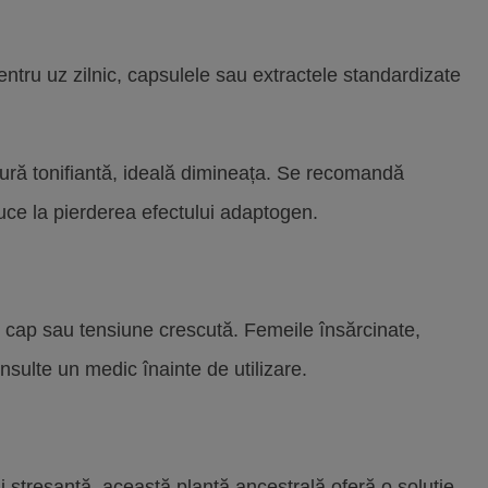
ntru uz zilnic, capsulele sau extractele standardizate
utură tonifiantă, ideală dimineața. Se recomandă
uce la pierderea efectului adaptogen.
 cap sau tensiune crescută. Femeile însărcinate,
sulte un medic înainte de utilizare.
i stresantă, această plantă ancestrală oferă o soluție