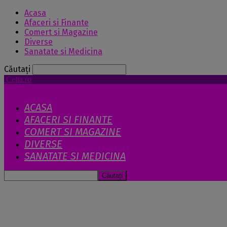
Acasa
Afaceri si Finante
Comert si Magazine
Diverse
Sanatate si Medicina
Căutați
Celia.ro
ACASA
AFACERI SI FINANTE
COMERT SI MAGAZINE
DIVERSE
SANATATE SI MEDICINA