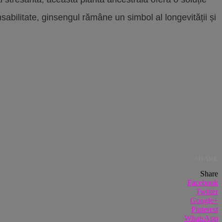
sabilitate, ginsengul rămâne un simbol al longevității și
SHARE
Share
Facebook
Twitter
Google+
Pinterest
WhatsApp