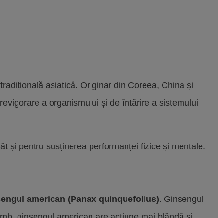
tradițională asiatică. Originar din Coreea, China și
revigorare a organismului și de întărire a sistemului
ât și pentru susținerea performanței fizice și mentale.
sengul american (Panax quinquefolius)
. Ginsengul
himb, ginsengul american are acțiune mai blândă și