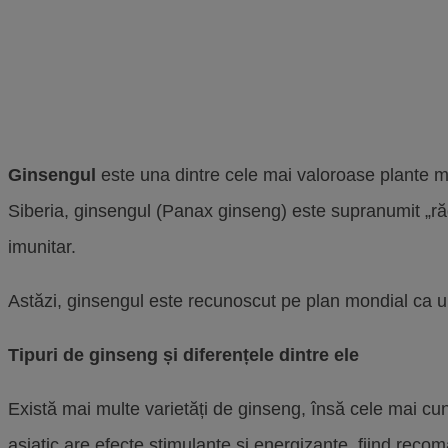
Ginsengul
este una dintre cele mai valoroase plante med
Siberia, ginsengul (Panax ginseng) este supranumit „rădăc
imunitar.
Astăzi, ginsengul este recunoscut pe plan mondial ca un 
Tipuri de ginseng și diferențele dintre ele
Există mai multe varietăți de ginseng, însă cele mai c
asiatic are efecte stimulante și energizante, fiind rec