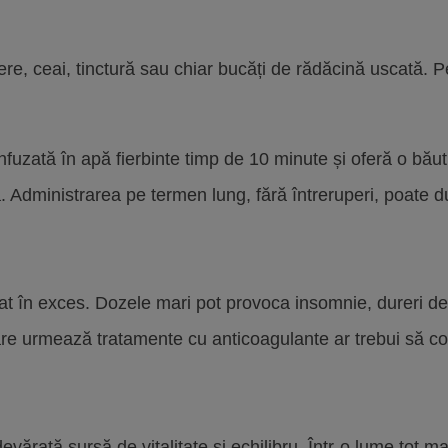
e, ceai, tinctură sau chiar bucăți de rădăcină uscată. Pe
infuzată în apă fierbinte timp de 10 minute și oferă o bă
Administrarea pe termen lung, fără întreruperi, poate d
at în exces. Dozele mari pot provoca insomnie, dureri de
re urmează tratamente cu anticoagulante ar trebui să con
ărată sursă de vitalitate și echilibru. Într-o lume tot ma