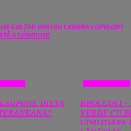
U UN COLȚAR PENTRU CAMERA COPIILOR?
AȚĂ A FERIGILOR
E ONLINE
RETETE ONLINE
RESUPUNE DIETA
BROCCOLI –
TERANEANA?
VERDE CU B
UIMITOARE