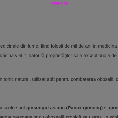
WhatsApp
icinale din lume, fiind folosit de mii de ani în medicina 
ina vieții”, datorită proprietăților sale excepționale de 
tonic natural, utilizat atât pentru combaterea oboselii, c
unoscute sunt
ginsengul asiatic (Panax ginseng)
și
gin
omandat persoanelor cu oboseală cronică sau stres. În sc