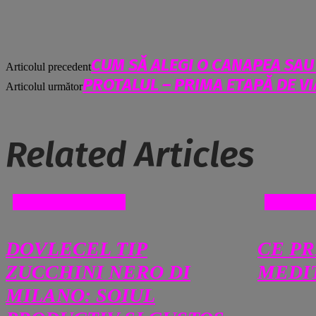
CUM SĂ ALEGI O CANAPEA SA
Articolul precedent
PROTALUL – PRIMA ETAPĂ DE VI
Articolul următor
Related Articles
RETETE ONLINE
RETET
DOVLECEL TIP
CE P
ZUCCHINI NERO DI
MEDI
MILANO: SOIUL