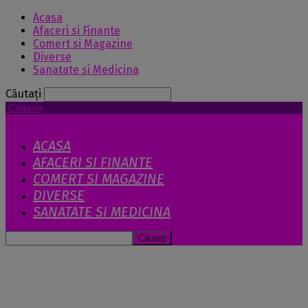
Acasa
Afaceri si Finante
Comert si Magazine
Diverse
Sanatate si Medicina
Căutați
Celia.ro
ACASA
AFACERI SI FINANTE
COMERT SI MAGAZINE
DIVERSE
SANATATE SI MEDICINA