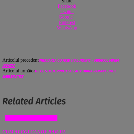
Share
Facebook
Twitter
Google+
Pinterest
WhatsApp
Articolul precedent
INJECTAREA CU ACID HIALURONIC – MIRACOL MINIM
INVAZIV
Articolul următor
DE CE STILUL PRINTESEI LADY DIANA RAMANE UNUL
EMBLEMATIC?
Related Articles
COMERT SI MAGAZINE
CUM ALEGI CANDY BAR-UL