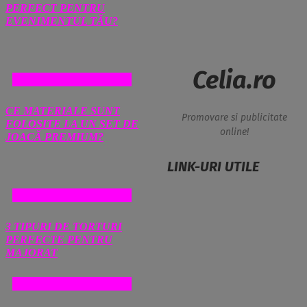
PERFECT PENTRU
EVENIMENTUL TĂU?
Celia.ro
COMERT SI MAGAZINE
CE MATERIALE SUNT
Promovare si publicitate
FOLOSITE LA UN SET DE
online!
JOACĂ PREMIUM?
LINK-URI UTILE
COMERT SI MAGAZINE
3 TIPURI DE TORTURI
PERFECTE PENTRU
MAJORAT
COMERT SI MAGAZINE