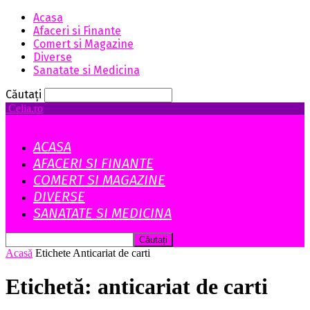
Acasa
Afaceri si Finante
Comert si Magazine
Diverse
Sanatate si Medicina
Căutați
Celia.ro
ACASA
AFACERI SI FINANTE
COMERT SI MAGAZINE
DIVERSE
SANATATE SI MEDICINA
Acasă
Etichete
Anticariat de carti
Etichetă: anticariat de carti