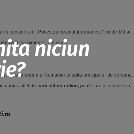
 lua in considerare „Povestea neamului romanesc”, unde Mihail
mita niciun
n, urmarind evenimente captivante.
ie?
 fost a doua regina a Romaniei si sotia principelui de coroana
ne cauta astfel de
carti ieftine online
, poate lua in considerare
i.ro