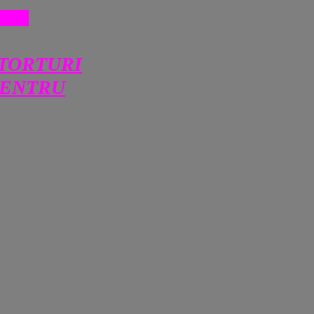
INE
 TORTURI
PENTRU