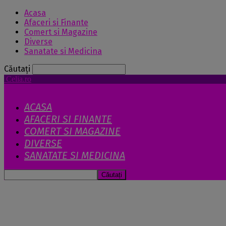
Acasa
Afaceri si Finante
Comert si Magazine
Diverse
Sanatate si Medicina
Căutați
Celia.ro
ACASA
AFACERI SI FINANTE
COMERT SI MAGAZINE
DIVERSE
SANATATE SI MEDICINA