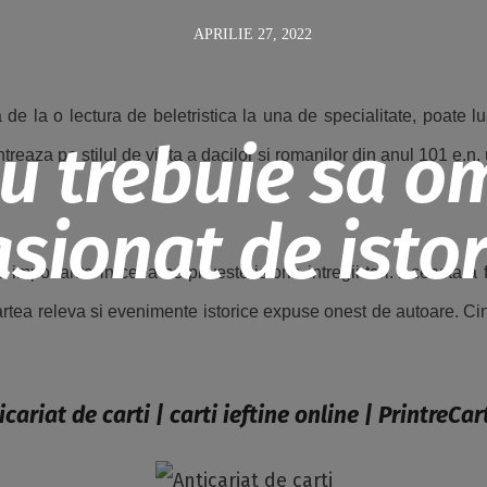
APRILIE 27, 2022
a de la o lectura de beletristica la una de specialitate, poate
nu trebuie sa o
ntreaza pe stilul de viata a dacilor si romanilor din anul 101 e.
sionat de istor
 importanta in ceea ce priveste istoria intregii tari. Aceasta a
artea releva si evenimente istorice expuse onest de autoare. Ci
icariat de carti | carti ieftine online | PrintreCart