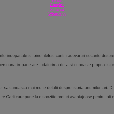
Twitter
Google+
Pinterest
WhatsApp
remurile indepartate si, bineinteles, contin adevaruri socante de
 persoana in parte are indatorirea de a-si cunoaste propria isto
sa cunoasca mai multe detalii despre istoria anumitor tari. Din fe
tre Carti care pune la dispozitie preturi avantajoase pentru toti 