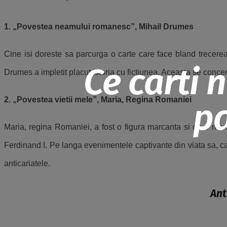
1. „Povestea neamului romanesc”, Mihail Drumes
Cine isi doreste sa parcurga o carte care face bland trecere
Ce carti 
Drumes a impletit placut istoria cu fictiunea. Aceasta se conce
2. „Povestea vietii mele”, Maria, Regina Romaniei
pa
Maria, regina Romaniei, a fost o figura marcanta si de o mare
Ferdinand I. Pe langa evenimentele captivante din viata sa, c
anticariatele.
Ant