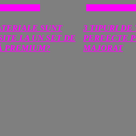
T SI MAGAZINE
COMERT SI MAGAZ
ATERIALE SUNT
3 TIPURI DE
ITE LA UN SET DE
PERFECTE 
Ă PREMIUM?
MAJORAT