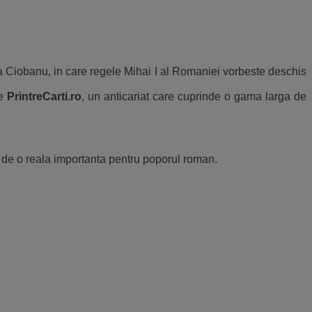
ea Ciobanu, in care regele Mihai I al Romaniei vorbeste deschis
te
PrintreCarti.ro
, un anticariat care cuprinde o gama larga de
si de o reala importanta pentru poporul roman.