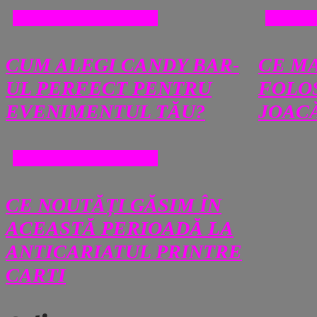
COMERT SI MAGAZINE
COMER
CUM ALEGI CANDY BAR-
CE M
UL PERFECT PENTRU
FOLOS
EVENIMENTUL TĂU?
JOAC
COMERT SI MAGAZINE
CE NOUTĂȚI GĂSIM ÎN
ACEASTĂ PERIOADĂ LA
ANTICARIATUL PRINTRE
CARTI