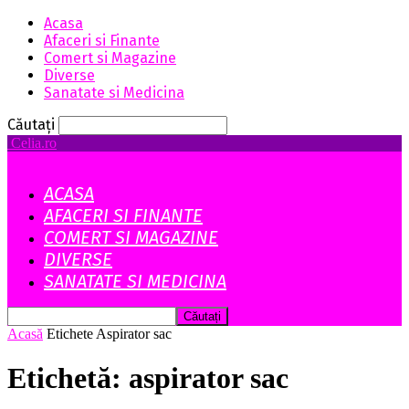
Acasa
Afaceri si Finante
Comert si Magazine
Diverse
Sanatate si Medicina
Căutați
Celia.ro
ACASA
AFACERI SI FINANTE
COMERT SI MAGAZINE
DIVERSE
SANATATE SI MEDICINA
Acasă
Etichete
Aspirator sac
Etichetă: aspirator sac