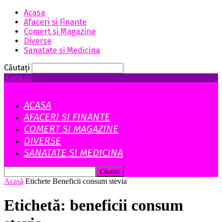
Acasa
Afaceri si Finante
Comert si Magazine
Diverse
Sanatate si Medicina
Căutați
Celia.ro
ACASA
AFACERI SI FINANTE
COMERT SI MAGAZINE
DIVERSE
SANATATE SI MEDICINA
Acasă
Etichete
Beneficii consum stevia
Etichetă: beneficii consum