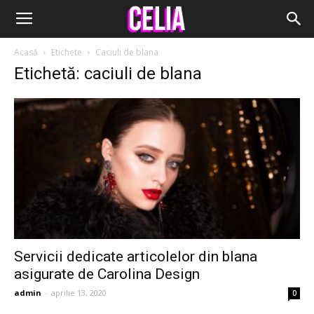
Acasă
Etichete
Caciuli de blana
Etichetă: caciuli de blana
Servicii dedicate articolelor din blana
asigurate de Carolina Design
admin
-
aprilie 13, 2020
0