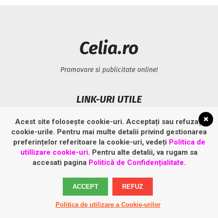
Celia.ro
Promovare si publicitate online!
LINK-URI UTILE
Acest site folosește cookie-uri. Acceptați sau refuzați
Politică privind fișierele cookies
cookie-urile. Pentru mai multe detalii privind gestionarea
Politică de confidențialitate
preferințelor referitoare la cookie-uri, vedeți
Politica de
utillizare cookie-uri
. Pentru alte detalii, va rugam sa
accesati pagina
Politică de Confidențialitate
.
ACCEPT
REFUZ
Politica de utilizare a Cookie-urilor