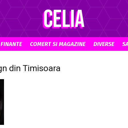
 FINANTE
COMERT SI MAGAZINE
DIVERSE
S
Celia.ro
gn din Timisoara