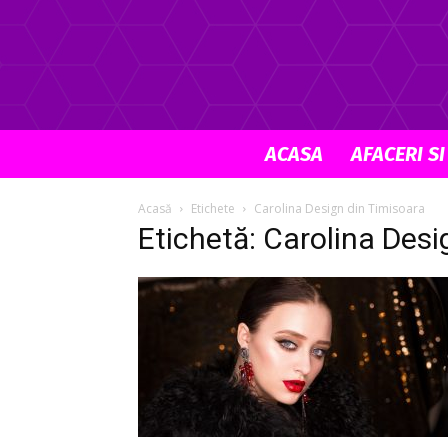
ACASA
AFACERI SI
Acasă
Etichete
Carolina Design din Timisoara
Etichetă: Carolina Desi