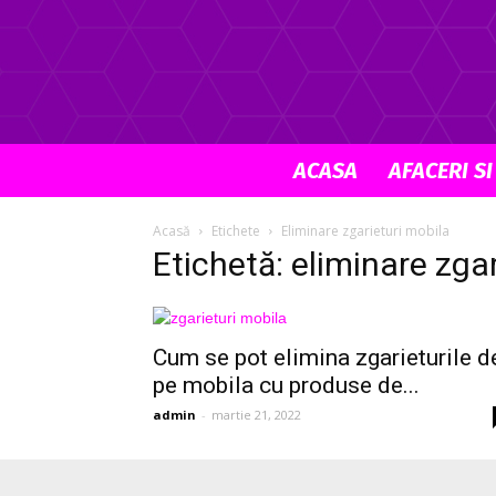
ACASA
AFACERI SI
Acasă
Etichete
Eliminare zgarieturi mobila
Etichetă: eliminare zga
Cum se pot elimina zgarieturile d
pe mobila cu produse de...
admin
-
martie 21, 2022