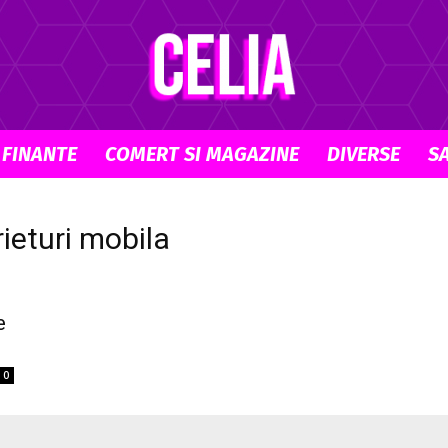
 FINANTE
COMERT SI MAGAZINE
DIVERSE
S
Celia.ro
rieturi mobila
e
0