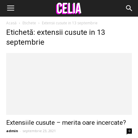
Acasă
Etichete
Extensii cusute in 13 septembrie
Etichetă: extensii cusute in 13
septembrie
Extensiile cusute – merita oare incercate?
admin
-
septembrie 23, 2021
0