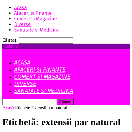
Acasa
Afaceri si Finante
Comert si Magazine
Diverse
Sanatate si Medicina
Căutați
Celia.ro
ACASA
AFACERI SI FINANTE
COMERT SI MAGAZINE
DIVERSE
SANATATE SI MEDICINA
Acasă
Etichete
Extensii par natural
Etichetă: extensii par natural