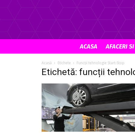
ACASA
AFACERI SI
Acasă
Etichete
Funcții tehnologie Start-Stop
Etichetă: funcții tehno