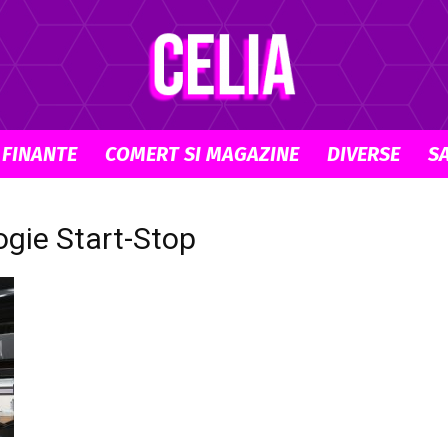
 FINANTE
COMERT SI MAGAZINE
DIVERSE
S
Celia.ro
logie Start-Stop