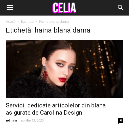
Acasă
Etichete
Haina blana dama
Etichetă: haina blana dama
Servicii dedicate articolelor din blana
asigurate de Carolina Design
admin
-
aprilie 13, 2020
0