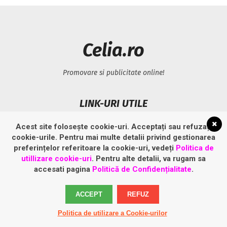
Celia.ro
Promovare si publicitate online!
LINK-URI UTILE
Acest site folosește cookie-uri. Acceptați sau refuzați
Politică privind fișierele cookies
cookie-urile. Pentru mai multe detalii privind gestionarea
Politică de confidențialitate
preferințelor referitoare la cookie-uri, vedeți
Politica de
utillizare cookie-uri
. Pentru alte detalii, va rugam sa
accesati pagina
Politică de Confidențialitate
.
ACCEPT
REFUZ
Politica de utilizare a Cookie-urilor