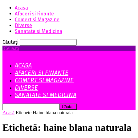
Acasa
Afaceri si Finante
Comert si Magazine
Diverse
Sanatate si Medicina
Căutați
Celia.ro
ACASA
AFACERI SI FINANTE
COMERT SI MAGAZINE
DIVERSE
SANATATE SI MEDICINA
Acasă
Etichete
Haine blana naturala
Etichetă: haine blana naturala