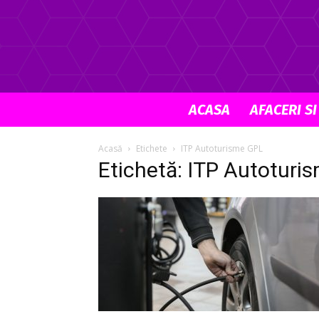
ACASA
AFACERI SI
Acasă
Etichete
ITP Autoturisme GPL
Etichetă: ITP Autoturi