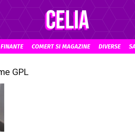
 FINANTE
COMERT SI MAGAZINE
DIVERSE
S
Celia.ro
sme GPL