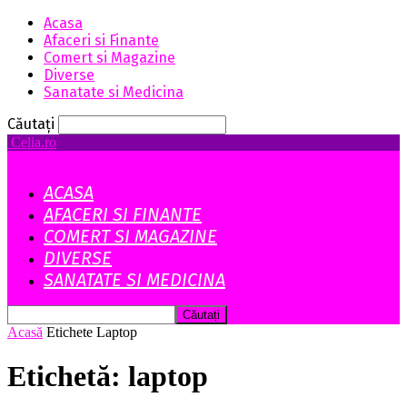
Acasa
Afaceri si Finante
Comert si Magazine
Diverse
Sanatate si Medicina
Căutați
Celia.ro
ACASA
AFACERI SI FINANTE
COMERT SI MAGAZINE
DIVERSE
SANATATE SI MEDICINA
Acasă
Etichete
Laptop
Etichetă: laptop