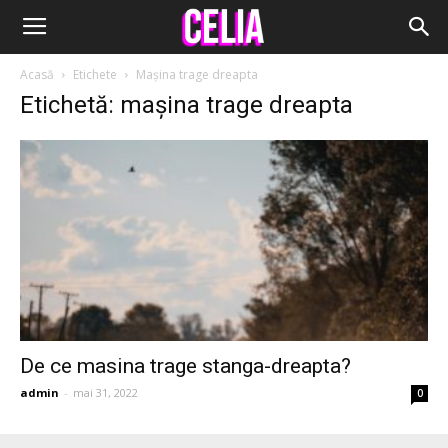
Acasă
Etichete
Mașina trage dreapta
Etichetă: mașina trage dreapta
De ce masina trage stanga-dreapta?
admin
-
mai 31, 2022
0