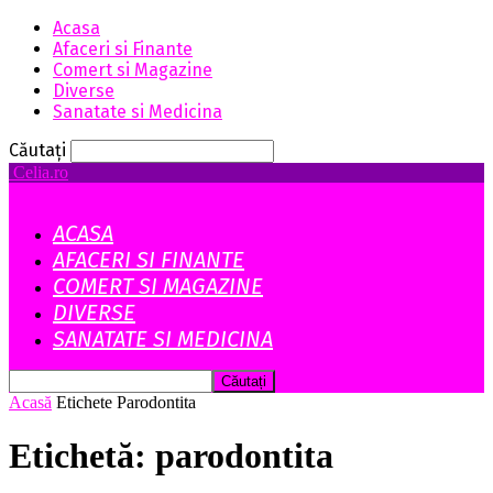
Acasa
Afaceri si Finante
Comert si Magazine
Diverse
Sanatate si Medicina
Căutați
Celia.ro
ACASA
AFACERI SI FINANTE
COMERT SI MAGAZINE
DIVERSE
SANATATE SI MEDICINA
Acasă
Etichete
Parodontita
Etichetă: parodontita