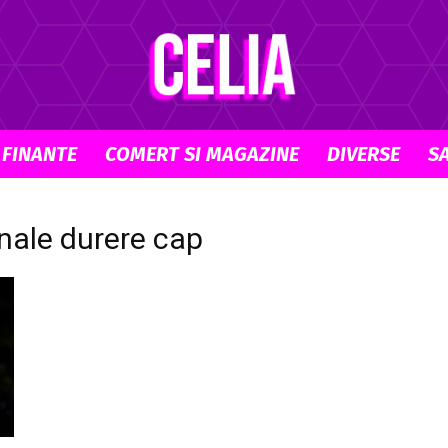
 FINANTE
COMERT SI MAGAZINE
DIVERSE
S
Celia.ro
inale durere cap