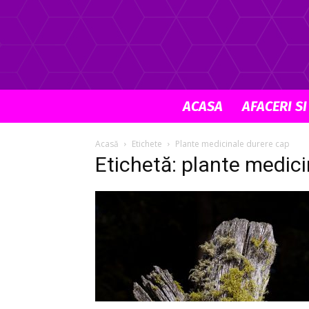
ACASA
AFACERI SI
Acasă
Etichete
Plante medicinale durere cap
Etichetă: plante medic