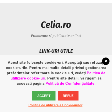
Celia.ro
Promovare si publicitate online!
LINK-URI UTILE
Acest site folosește cookie-uri. Acceptați sau refuzați
Politică privind fișierele cookies
cookie-urile. Pentru mai multe detalii privind gestionarea
Politică de confidențialitate
preferințelor referitoare la cookie-uri, vedeți
Politica de
utillizare cookie-uri
. Pentru alte detalii, va rugam sa
accesati pagina
Politică de Confidențialitate
.
ACCEPT
REFUZ
Politica de utilizare a Cookie-urilor