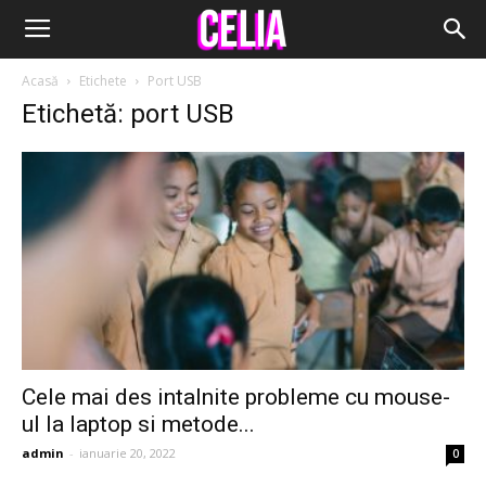
Acasă
Etichete
Port USB
Etichetă: port USB
Cele mai des intalnite probleme cu mouse-
ul la laptop si metode...
admin
-
ianuarie 20, 2022
0