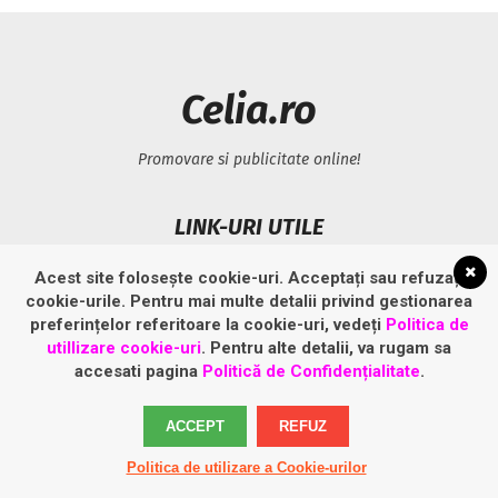
Celia.ro
Promovare si publicitate online!
LINK-URI UTILE
Acest site folosește cookie-uri. Acceptați sau refuzați
Politică privind fișierele cookies
cookie-urile. Pentru mai multe detalii privind gestionarea
Politică de confidențialitate
preferințelor referitoare la cookie-uri, vedeți
Politica de
utillizare cookie-uri
. Pentru alte detalii, va rugam sa
accesati pagina
Politică de Confidențialitate
.
ACCEPT
REFUZ
Politica de utilizare a Cookie-urilor