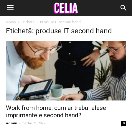
Acasă
Etichete
Produse IT second hand
Etichetă: produse IT second hand
Work from home: cum ar trebui alese
imprimantele second hand?
admin
-
martie 31, 2022
0