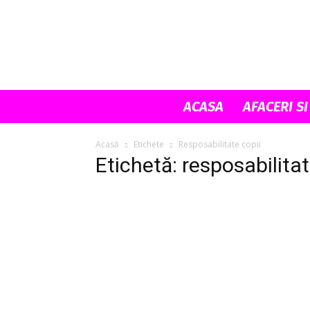
ACASA
AFACERI SI
Acasă
Etichete
Resposabilitate copii
Etichetă: resposabilitat