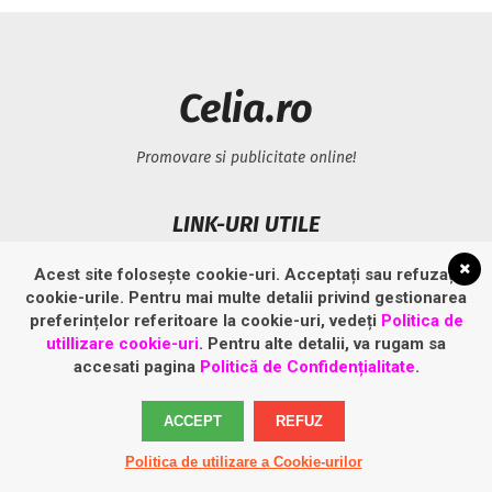
Celia.ro
Promovare si publicitate online!
LINK-URI UTILE
Acest site folosește cookie-uri. Acceptați sau refuzați
Politică privind fișierele cookies
cookie-urile. Pentru mai multe detalii privind gestionarea
Politică de confidențialitate
preferințelor referitoare la cookie-uri, vedeți
Politica de
utillizare cookie-uri
. Pentru alte detalii, va rugam sa
accesati pagina
Politică de Confidențialitate
.
ACCEPT
REFUZ
Politica de utilizare a Cookie-urilor