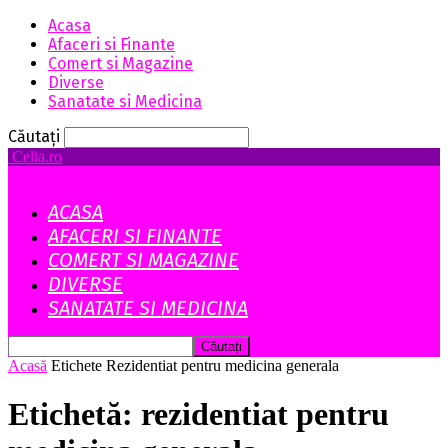
Acasa
Afaceri si Finante
Comert si Magazine
Diverse
Sanatate si Medicina
Căutați
Celia.ro
ACASA
AFACERI SI FINANTE
COMERT SI MAGAZINE
DIVERSE
SANATATE SI MEDICINA
Acasă
Etichete
Rezidentiat pentru medicina generala
Etichetă: rezidentiat pentru