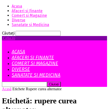
Acasa
Afaceri si Finante
Comert si Magazine
Diverse
Sanatate si Medicina
Căutați
Celia.ro
ACASA
AFACERI SI FINANTE
COMERT SI MAGAZINE
DIVERSE
SANATATE SI MEDICINA
Acasă
Etichete
Rupere curea alternator
Etichetă: rupere curea