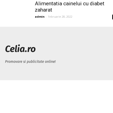
Alimentatia cainelui cu diabet
zaharat
admin
-
februarie 28, 2022
Celia.ro
Promovare si publicitate online!