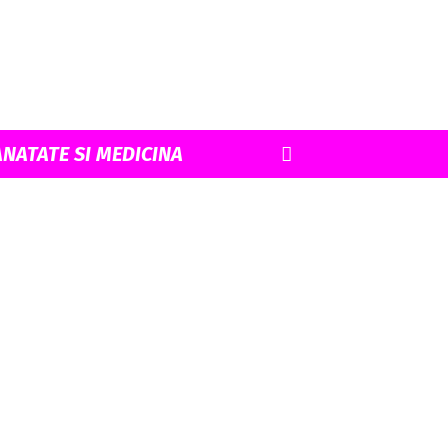
ANATATE SI MEDICINA