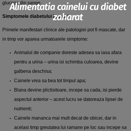
glucoza din sange.
Alimentatia cainelui cu diabet
zaharat
Simptomele diabetului la caini
Primele manifestari clinice ale patologiei pot fi mascate, dar
in timp vor aparea urmatoarele simptome:
Animalul de companie doreste adesea sa iasa afara
pentru a urina – urina isi schimba culoarea, devine
galbena deschisa;
Cainele vrea sa bea tot timpul apa;
Blana devine plictisitoare, incepe sa cada, isi pierde
aspectul anterior – acest lucru se datoreaza lipsei de
nutrienti;
Cainele mananca mai mult decat de obicei, dar in
acelasi timp greutatea lui ramane pe loc sau incepe sa