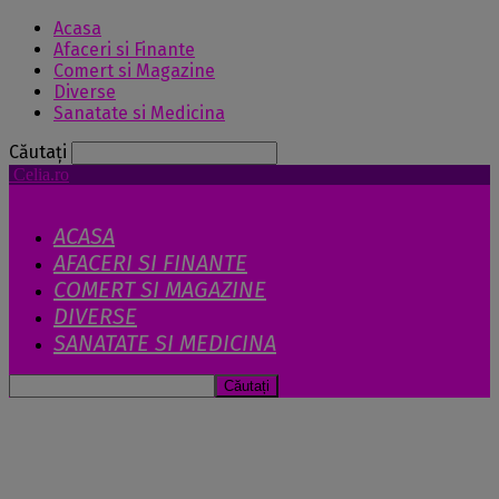
Acasa
Afaceri si Finante
Comert si Magazine
Diverse
Sanatate si Medicina
Căutați
Celia.ro
ACASA
AFACERI SI FINANTE
COMERT SI MAGAZINE
DIVERSE
SANATATE SI MEDICINA