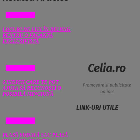
DIVERSE
LOCURI DE LUX ÎN BEIJING
PENTRU O VACANȚĂ
EXCLUSIVISTĂ
Celia.ro
DIVERSE
6 INDICII CARE TE POT
Promovare si publicitate
AJUTA SĂ RECUNOȘTI O
online!
POSIBILĂ MINCIUNĂ
LINK-URI UTILE
DIVERSE
PLASĂ SUDATĂ SAU PLASĂ