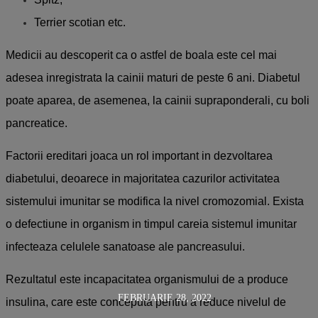
Terrier scotian etc.
Medicii au descoperit ca o astfel de boala este cel mai
adesea inregistrata la cainii maturi de peste 6 ani. Diabetul
poate aparea, de asemenea, la cainii supraponderali, cu boli
pancreatice.
Factorii ereditari joaca un rol important in dezvoltarea
diabetului, deoarece in majoritatea cazurilor activitatea
sistemului imunitar se modifica la nivel cromozomial. Exista
o defectiune in organism in timpul careia sistemul imunitar
infecteaza celulele sanatoase ale pancreasului.
Rezultatul este incapacitatea organismului de a produce
FEBRUARIE 28, 2022
insulina, care este conceputa pentru a reduce nivelul de