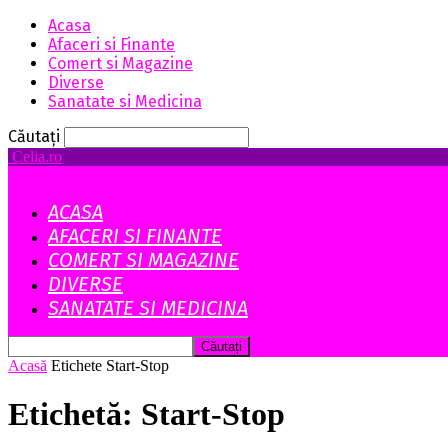
Acasa
Afaceri si Finante
Comert si Magazine
Diverse
Sanatate si Medicina
Căutați
Celia.ro
ACASA
AFACERI SI FINANTE
COMERT SI MAGAZINE
DIVERSE
SANATATE SI MEDICINA
Acasă
Etichete
Start-Stop
Etichetă: Start-Stop