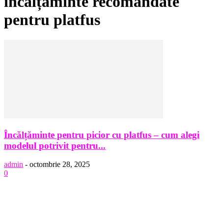
încălțăminte recomandate
pentru platfus
Încălțăminte pentru picior cu platfus – cum alegi
modelul potrivit pentru...
admin
-
octombrie 28, 2025
0