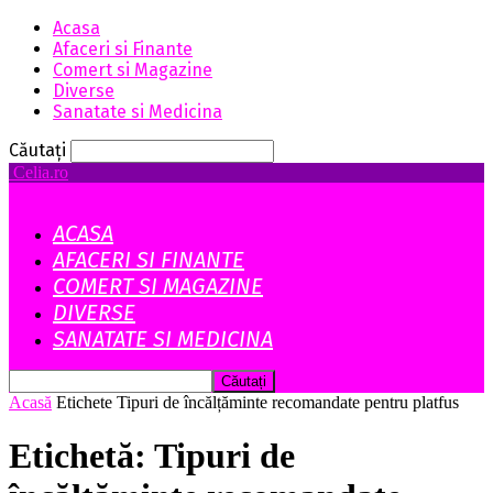
Acasa
Afaceri si Finante
Comert si Magazine
Diverse
Sanatate si Medicina
Căutați
Celia.ro
ACASA
AFACERI SI FINANTE
COMERT SI MAGAZINE
DIVERSE
SANATATE SI MEDICINA
Acasă
Etichete
Tipuri de încălțăminte recomandate pentru platfus
Etichetă: Tipuri de