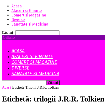
Acasa
Afaceri si Finante
Comert si Magazine
Diverse
Sanatate si Medicina
Căutați
Celia.ro
ACASA
AFACERI SI FINANTE
COMERT SI MAGAZINE
DIVERSE
SANATATE SI MEDICINA
Acasă
Etichete
Trilogii J.R.R. Tolkien
Etichetă: trilogii J.R.R. Tolkien