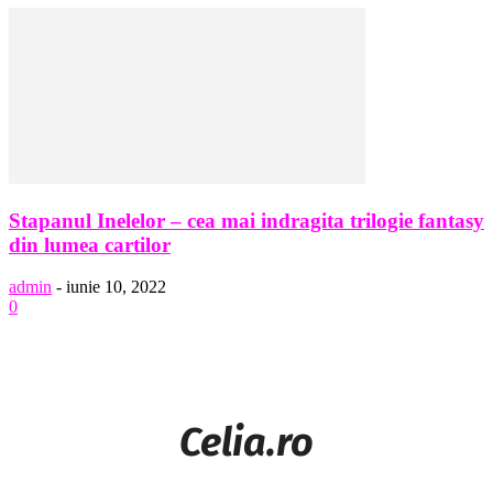
Stapanul Inelelor – cea mai indragita trilogie fantasy
din lumea cartilor
admin
-
iunie 10, 2022
0
Celia.ro