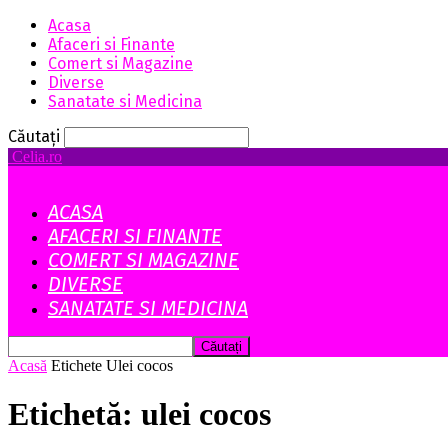
Acasa
Afaceri si Finante
Comert si Magazine
Diverse
Sanatate si Medicina
Căutați
Celia.ro
ACASA
AFACERI SI FINANTE
COMERT SI MAGAZINE
DIVERSE
SANATATE SI MEDICINA
Acasă
Etichete
Ulei cocos
Etichetă: ulei cocos