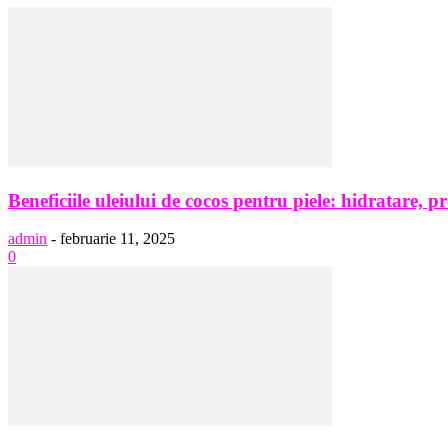
Beneficiile uleiului de cocos pentru piele: hidratare, pr
admin
-
februarie 11, 2025
0