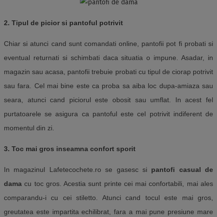
2. Tipul de picior si pantoful potrivit
Chiar si atunci cand sunt comandati online, pantofii pot fi probati si
eventual returnati si schimbati daca situatia o impune. Asadar, in
magazin sau acasa, pantofii trebuie probati cu tipul de ciorap potrivit
sau fara. Cel mai bine este ca proba sa aiba loc dupa-amiaza sau
seara, atunci cand piciorul este obosit sau umflat. In acest fel
purtatoarele se asigura ca pantoful este cel potrivit indiferent de
momentul din zi.
3. Toc mai gros inseamna confort sporit
In magazin
ul Lafetecochete.ro
se gasesc
si
pantofi casual de
dama
cu toc gros. Acestia sunt printe cei mai confortabili, mai ales
comparandu-i cu cei stiletto. Atunci cand tocul este mai gros,
greutatea este impartita echilibrat, fara a mai pune presiune mare