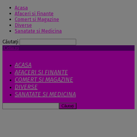
Acasa
Afaceri si Finante
Comert si Magazine
Diverse
Sanatate si Medicina
Căutați
Celia.ro
ACASA
AFACERI SI FINANTE
COMERT SI MAGAZINE
DIVERSE
SANATATE SI MEDICINA