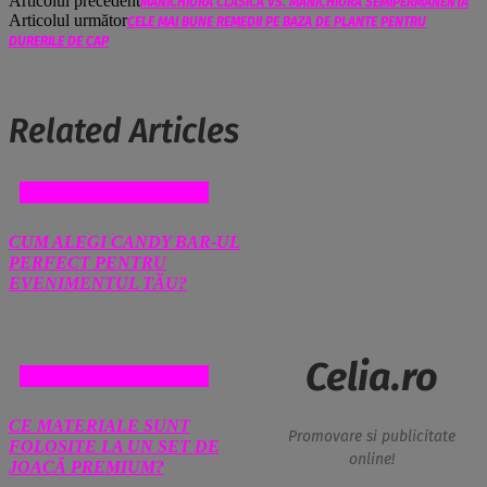
Articolul precedent
MANICHIURA CLASICA VS. MANICHIURA SEMIPERMANENTA
Articolul următor
CELE MAI BUNE REMEDII PE BAZA DE PLANTE PENTRU
DURERILE DE CAP
Related Articles
COMERT SI MAGAZINE
CUM ALEGI CANDY BAR-UL
PERFECT PENTRU
EVENIMENTUL TĂU?
Celia.ro
COMERT SI MAGAZINE
CE MATERIALE SUNT
Promovare si publicitate
FOLOSITE LA UN SET DE
online!
JOACĂ PREMIUM?