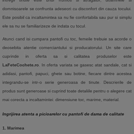
intregii tinute este unul frumos si atragator, doamnele si
domnisoarele se confrunta adeseori cu disconfort din cauza tocului.
Este posibil ca incaltamintea sa nu fie confortabila sau pur si simplu
ele sa nu se familiarizeze de indata cu tocul.
Atunci cand isi cumpara pantofi cu toc, femeile trebuie sa acorde o
deosebita atentie comerciantului si producatorului. Un site care
cuprinde in oferta sa
si
calitate
a produselor
este
LaFeteCochete.ro
. In oferta variata se gasesc atat sandale, cat si
adidasi, pantofi, papuci, ghete sau botine, fiecare dintre acestea
integrandu-se intr-o serie generoasa de tinute. Descrierile de
produs sunt generoase si cuprind toate detaliile pentru o alegere cat
mai corecta a incaltamintei: dimensiune toc, marime, material.
Ingrijirea atenta a picioarelor cu
pantofi de dama
de calitate
1. Marimea