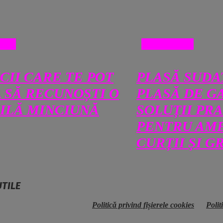
SE
DIVERSE
ICII CARE TE POT
PLASĂ SUDA
 SĂ RECUNOȘTI O
PLASĂ DE G
ILĂ MINCIUNĂ
SOLUȚII PR
PENTRU AM
CURȚII ȘI G
UTILE
Politică privind fișierele cookies
Polit