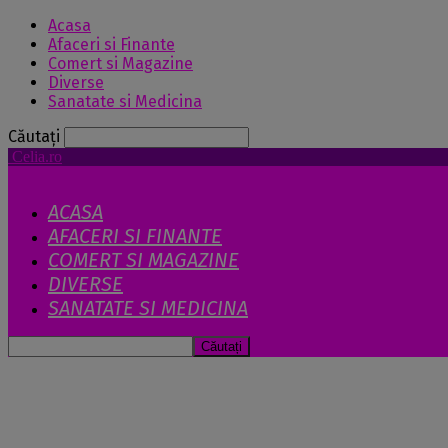
Acasa
Afaceri si Finante
Comert si Magazine
Diverse
Sanatate si Medicina
Căutați
Celia.ro
ACASA
AFACERI SI FINANTE
COMERT SI MAGAZINE
DIVERSE
SANATATE SI MEDICINA