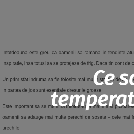
Intotdeauna este greu ca oamenii sa ramana in tendinte atun
inspiratie, insa totusi sa se protejeze de frig. Daca tin cont de
Ce s
Un prim sfat indruma sa fie folosite mai multe straturi de hai
temperatu
In partea de jos sunt esentiale dresurile groase.
Este important sa se mentina intotdeauna mainile si picioarele
oamenii sa adauge mai multe perechi de sosete – cele mai favo
urechile.