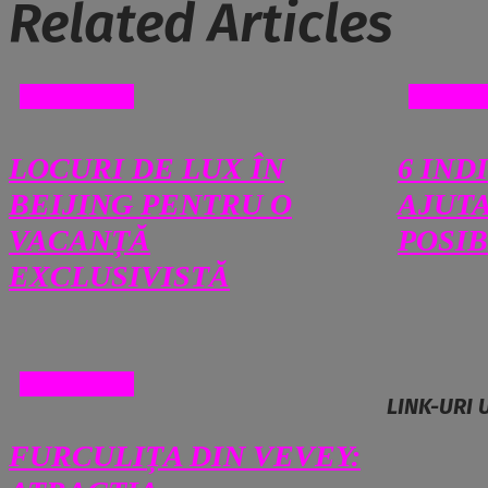
Related Articles
DIVERSE
DIVER
LOCURI DE LUX ÎN
6 IND
BEIJING PENTRU O
AJUTA
VACANȚĂ
POSIB
EXCLUSIVISTĂ
DIVERSE
LINK-URI 
FURCULIȚA DIN VEVEY: