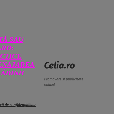
TĂ SAU
ARD:
ACTICE
Celia.ro
ENAJAREA
RĂDINII
Promovare si publicitate
online!
ică de confidențialitate