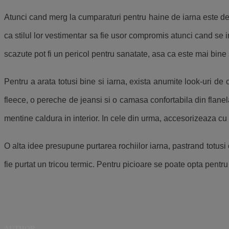
Atunci cand merg la cumparaturi pentru haine de iarna este de p
ca stilul lor vestimentar sa fie usor compromis atunci cand se i
scazute pot fi un pericol pentru sanatate, asa ca este mai bine sa
Pentru a arata totusi bine si iarna, exista anumite look-uri de
fleece, o pereche de jeansi si o camasa confortabila din flane
mentine caldura in interior. In cele din urma, accesorizeaza cu
O alta idee presupune purtarea rochiilor iarna, pastrand totusi
fie purtat un tricou termic. Pentru picioare se poate opta pent
AUTHOR