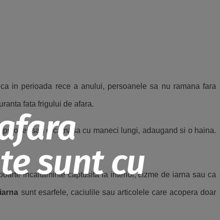
t ca in perioada rece a anului, persoanele sa nu ramana fara
ranta fata frigului de afara.
afara
i un pulover sau o camasa cu maneci lungi, adaugand si o haina.
te sunt cu
oarte incaltaminte captusita la interior, cizme de iarna sau ca
iarna
sunt esarfele, caciulile sau articolele care acopera doar