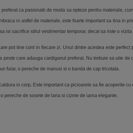
referat ca pasionatii de moda sa opteze pentru materiale, cum ar
mbraca in astfel de materiale, este foarte important sa tina in pr
 isi sacrifice stilul vestimentar temporar, decat sa riste o vizita 
 care pot tine cont in fiecare zi. Unul dintre acestea este perfec
la peste care adauga cardiganul preferat. Nu trebuie sa uite de 
 un fular, o pereche de manusi si o banda de cap tricotata.
 caldura in corp. Este important ca picioarele sa fie acoperite cu
ru o pereche de sosete de lana si cizme de iarna elegante.