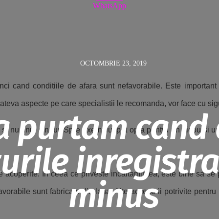
WhatsApp
OCTOMBRIE 23, 2019
ci cand conditiile de afara sunt nefavorabile. Este importan
 cateva aspecte pe care specialistii le recomanda, vor face cu sigu
a purtam cand 
ne si nu unul singur. Spre exemplu, pot opta pentru un tricou s
rile inregistra
 acoperite. In ceea ce priveste incaltamintea, este bine sa se p
minus
rabile sunt fabricate din lana. Alte accesorii potrivite pentru