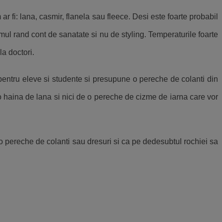
 fi: lana, casmir, flanela sau fleece. Desi este foarte probabil
imul rand cont de sanatate si nu de styling. Temperaturile foarte
la doctori.
t pentru eleve si studente si presupune o pereche de colanti din
o haina de lana si nici de o pereche de cizme de iarna care vor
 o pereche de colanti sau dresuri si ca pe dedesubtul rochiei sa