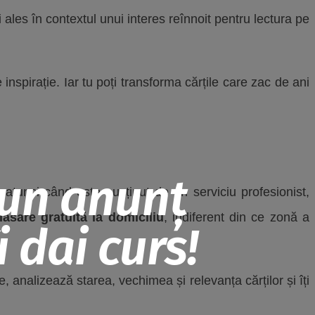
ales în contextul unui interes reînnoit pentru lectura pe
nspirație. Iar tu poți transforma cărțile care zac de ani
 un anunț
atunci când este susținut de un serviciu profesionist,
lasare gratuită la domiciliu
, indiferent din ce zonă a
 dai curs!
, analizează starea, vechimea și relevanța cărților și îți