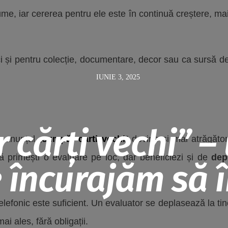
ume, iar cererea pentru ele este în continuă creștere, mai 
i și pentru colecție, documentare, decor sau ca sursă de i
IUNIE 3, 2025
cărți vechi” –
e, anunțul
„
cumpăr carti vechi
”
devine și mai atrăgător 
că primești o evaluare pe loc, dar beneficiezi și de
dep
 încurajăm să îi
lefonic este suficient. Un evaluator se deplasează la tine
ai ales, fără obligații.