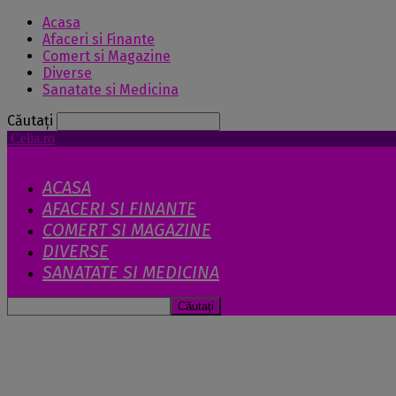
Acasa
Afaceri si Finante
Comert si Magazine
Diverse
Sanatate si Medicina
Căutați
Celia.ro
ACASA
AFACERI SI FINANTE
COMERT SI MAGAZINE
DIVERSE
SANATATE SI MEDICINA