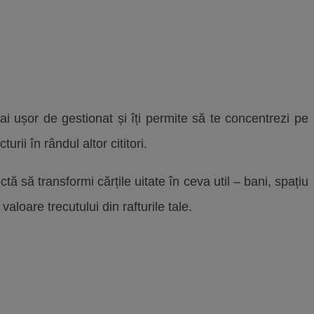
mai ușor de gestionat și îți permite să te concentrezi pe
urii în rândul altor cititori.
tă să transformi cărțile uitate în ceva util – bani, spațiu
aloare trecutului din rafturile tale.