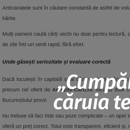
Anticariatele sunt în căutare constantă de astfel de vol
hârtie.
Mulți oameni caută cărți vechi nu doar pentru lectură, c
de zile într-un venit rapid, fără efort.
Unde găsești seriozitate și evaluare corectă
„Cumpăr 
Dacă locuiești în capitală și ai cărți vechi de vânzar
precum cel oferit de
Achizitii-Carti.ro
. Aici nu doar 
căruia te
Bucureștiului provii.
Nu trebuie să faci liste sau poze complicate – un apel te
oferă un preț corect. Totul este transparent, eficient și, m