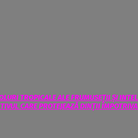
LURI TROPICALE ALE FRUMUSEȚII ȘI INTEL
ITIVUL CARE PROTEJEAZĂ DINȚII ÎMPOTRIV