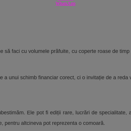
WhatsApp
 ce să faci cu volumele prăfuite, cu coperte roase de timp ș
a unui schimb financiar corect, ci o invitație de a reda viaț
bestimăm. Ele pot fi ediții rare, lucrări de specialitate,
e, pentru altcineva pot reprezenta o comoară.