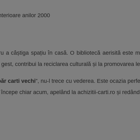
anterioare anilor 2000
tru a câștiga spațiu în casă. O bibliotecă aerisită este 
 gest, contribui la reciclarea culturală și la promovarea lect
r carti vechi
”, nu-l trece cu vederea. Este ocazia perfec
începe chiar acum, apelând la achizitii-carti.ro și redând v