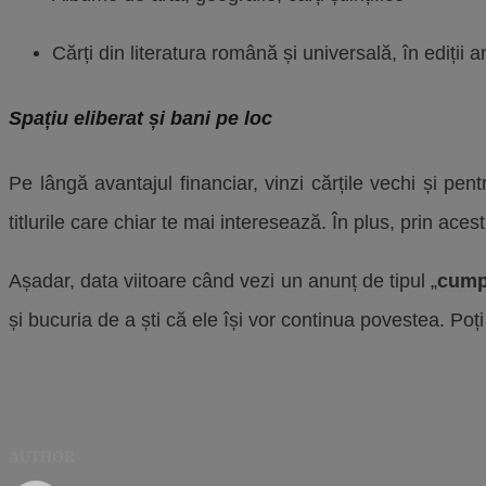
Cărți din literatura română și universală, în ediții 
Spațiu eliberat și bani pe loc
Pe lângă avantajul financiar, vinzi cărțile vechi și pen
titlurile care chiar te mai interesează. În plus, prin acest
Așadar, data viitoare când vezi un anunț de tipul „
cumpă
și bucuria de a ști că ele își vor continua povestea. Poți 
AUTHOR