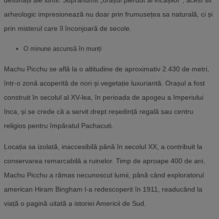
destinații ale lumii. Supranumit „orașul pierdut al incașilor”, acest sit
arheologic impresionează nu doar prin frumusețea sa naturală, ci și
prin misterul care îl înconjoară de secole.
O minune ascunsă în munți
Machu Picchu se află la o altitudine de aproximativ 2.430 de metri,
într-o zonă acoperită de nori și vegetație luxuriantă. Orașul a fost
construit în secolul al XV-lea, în perioada de apogeu a Imperiului
Inca, și se crede că a servit drept reședință regală sau centru
religios pentru împăratul Pachacuti.
Locația sa izolată, inaccesibilă până în secolul XX, a contribuit la
conservarea remarcabilă a ruinelor. Timp de aproape 400 de ani,
Machu Picchu a rămas necunoscut lumii, până când exploratorul
american Hiram Bingham l-a redescoperit în 1911, readucând la
viață o pagină uitată a istoriei Americii de Sud.