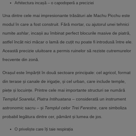
Arhitectura incașă – o capodoperă a preciziei
Una dintre cele mai impresionante trăsături ale Machu Picchu este
modul în care a fost construit. Fără mortar, cu ajutorul unei tehnici
numite
ashlar
, incașii au îmbinat perfect blocurile masive de piatră,
astfel încât nici măcar o lamă de cuțit nu poate fi introdusă între ele.
Această precizie uluitoare a permis ruinelor să reziste cutremurelor
frecvente din zonă.
Orașul este împărțit în două sectoare principale: cel agricol, format
din terase și canale de irigație, și cel urban, care include temple,
piețe și locuințe. Printre cele mai importante structuri se numără
Templul Soarelui
,
Piatra Intihuatana
– considerată un instrument
astronomic sacru – și
Templul celor Trei Ferestre
, care simboliza
probabil legătura dintre cer, pământ și lumea de jos.
O priveliște care îți taie respirația