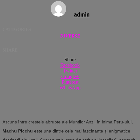
admin
CATEGORIES
DIVERSE
SHARE
Share
Facebook
Twitter
Google+
Pinterest
WhatsApp
Ascuns între crestele abrupte ale Munților Anzi, în inima Peru-ului,
Machu Picchu
este una dintre cele mai fascinante și enigmatice