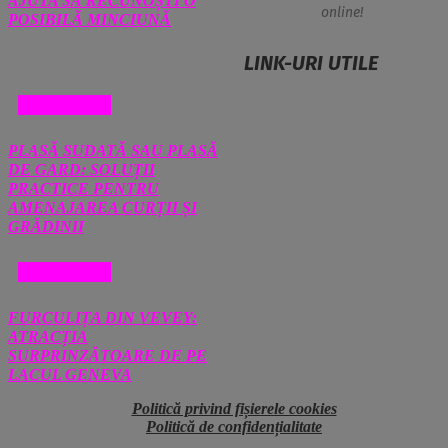
AJUTA SĂ RECUNOȘTI O
online!
POSIBILĂ MINCIUNĂ
LINK-URI UTILE
DIVERSE
PLASĂ SUDATĂ SAU PLASĂ
DE GARD: SOLUȚII
PRACTICE PENTRU
AMENAJAREA CURȚII ȘI
GRĂDINII
DIVERSE
FURCULIȚA DIN VEVEY:
ATRACȚIA
SURPRINZĂTOARE DE PE
LACUL GENEVA
Politică privind fișierele cookies
Politică de confidențialitate