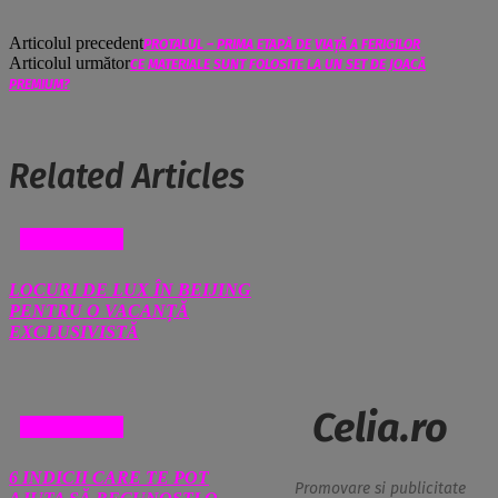
Articolul precedent
PROTALUL – PRIMA ETAPĂ DE VIAȚĂ A FERIGILOR
Articolul următor
CE MATERIALE SUNT FOLOSITE LA UN SET DE JOACĂ
PREMIUM?
Related Articles
DIVERSE
LOCURI DE LUX ÎN BEIJING
PENTRU O VACANȚĂ
EXCLUSIVISTĂ
Celia.ro
DIVERSE
6 INDICII CARE TE POT
Promovare si publicitate