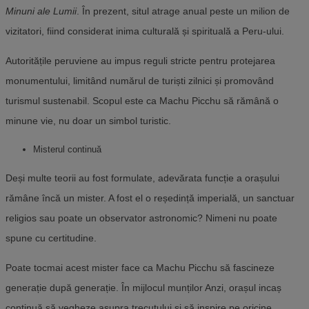
Minuni ale Lumii
. În prezent, situl atrage anual peste un milion de
vizitatori, fiind considerat inima culturală și spirituală a Peru-ului.
Autoritățile peruviene au impus reguli stricte pentru protejarea
monumentului, limitând numărul de turiști zilnici și promovând
turismul sustenabil. Scopul este ca Machu Picchu să rămână o
minune vie, nu doar un simbol turistic.
Misterul continuă
Deși multe teorii au fost formulate, adevărata funcție a orașului
rămâne încă un mister. A fost el o reședință imperială, un sanctuar
religios sau poate un observator astronomic? Nimeni nu poate
spune cu certitudine.
Poate tocmai acest mister face ca Machu Picchu să fascineze
generație după generație. În mijlocul munților Anzi, orașul incaș
continuă să vegheze asupra trecutului și să inspire pe oricine