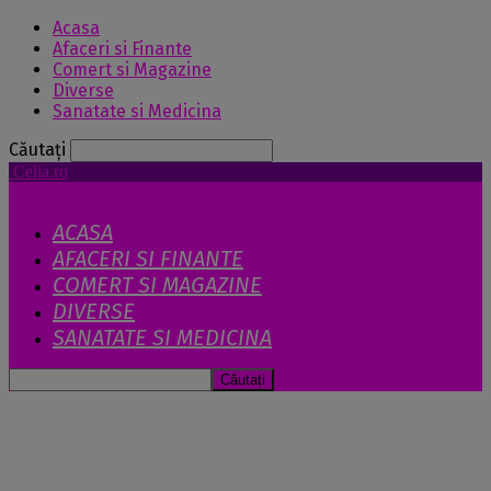
Acasa
Afaceri si Finante
Comert si Magazine
Diverse
Sanatate si Medicina
Căutați
Celia.ro
ACASA
AFACERI SI FINANTE
COMERT SI MAGAZINE
DIVERSE
SANATATE SI MEDICINA