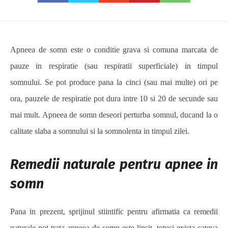
Apneea de somn este o conditie grava si comuna marcata de
pauze in respiratie (sau respiratii superficiale) in timpul
somnului. Se pot produce pana la cinci (sau mai multe) ori pe
ora, pauzele de respiratie pot dura intre 10 si 20 de secunde sau
mai mult. Apneea de somn deseori perturba somnul, ducand la o
calitate slaba a somnului si la somnolenta in timpul zilei.
Remedii naturale pentru apnee in
somn
Pana in prezent, sprijinul stiintific pentru afirmatia ca remedii
naturale pot trata apneea de somn este lipsit, totusi exista cateva