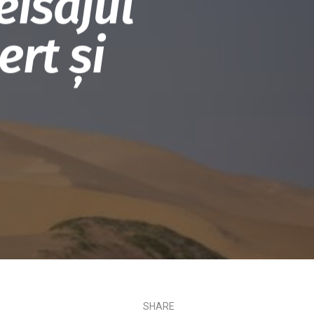
isajul
rt și
SHARE