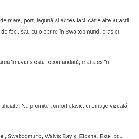
 mare, port, lagună și acces facil către alte atracții
ii de foci, sau cu o oprire în Swakopmund, oraș cu
ervarea în avans este recomandată, mai ales în
ficiale. Nu promite confort clasic, ci emoție vizuală,
vlei, Swakopmund, Walvis Bay și Etosha. Este locul