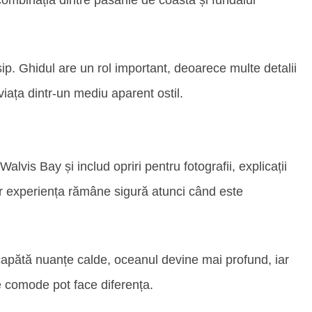
ombinația dintre păsările de coastă și fundalul
sip. Ghidul are un rol important, deoarece multe detalii
iața dintr-un mediu aparent ostil.
vis Bay și includ opriri pentru fotografii, explicații
dar experiența rămâne sigură atunci când este
 capătă nuanțe calde, oceanul devine mai profund, iar
e comode pot face diferența.