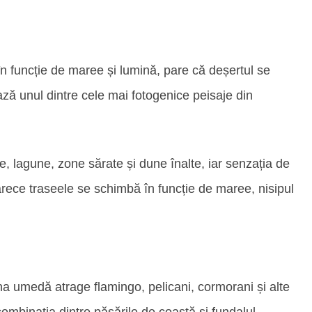
n funcție de maree și lumină, pare că deșertul se
ază unul dintre cele mai fotogenice peisaje din
e, lagune, zone sărate și dune înalte, iar senzația de
arece traseele se schimbă în funcție de maree, nisipul
a umedă atrage flamingo, pelicani, cormorani și alte