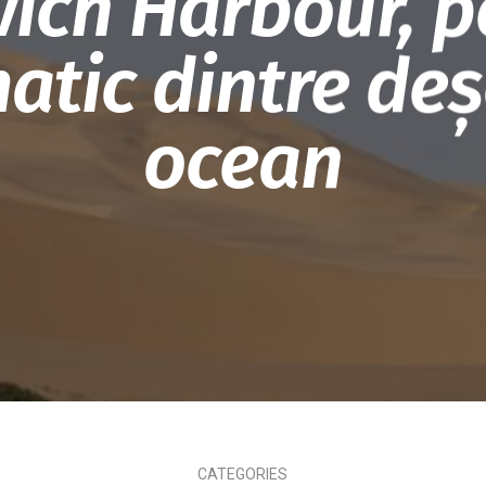
ich Harbour, pe
atic dintre deșe
ocean
CATEGORIES