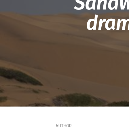
Sandw
dram
AUTHOR