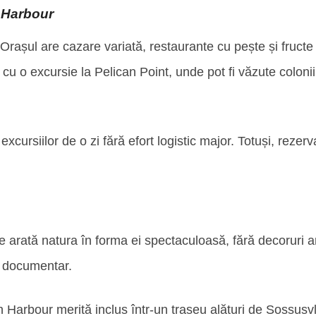
 Harbour
așul are cazare variată, restaurante cu pește și fructe de
cu o excursie la Pelican Point, unde pot fi văzute colon
excursiilor de o zi fără efort logistic major. Totuși, rez
arată natura în forma ei spectaculoasă, fără decoruri arti
un documentar.
h Harbour merită inclus într-un traseu alături de Sossus