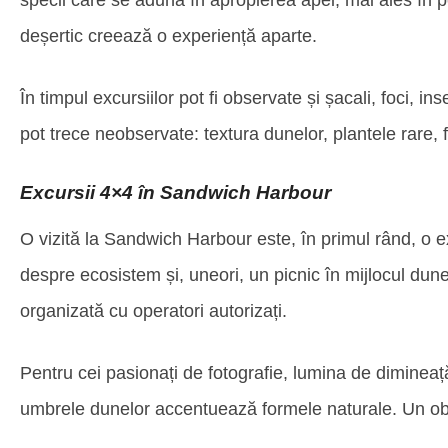
specii care se adună în apropierea apei, mai ales în p
deșertic creează o experiență aparte.
În timpul excursiilor pot fi observate și șacali, foci, 
pot trece neobservate: textura dunelor, plantele rare,
Excursii 4×4 în Sandwich Harbour
O vizită la Sandwich Harbour este, în primul rând, o ex
despre ecosistem și, uneori, un picnic în mijlocul dun
organizată cu operatori autorizați.
Pentru cei pasionați de fotografie, lumina de dimineaț
umbrele dunelor accentuează formele naturale. Un obi