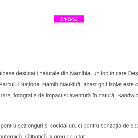
DIVERSE
loase destinații naturale din Namibia, un loc în care Deș
l Parcului Național Namib-Naukluft, acest golf izolat este
je rare, fotografie de impact și aventură în natură, Sand
pentru șezlonguri și cocktailuri, ci pentru senzația de spaț
puternică, sălbatică și greu de uitat.