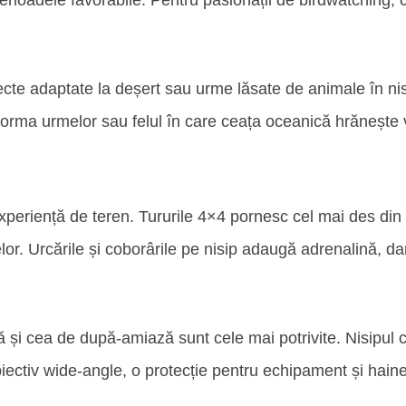
erioadele favorabile. Pentru pasionații de birdwatching, c
insecte adaptate la deșert sau urme lăsate de animale în ni
 forma urmelor sau felul în care ceața oceanică hrănește v
periență de teren. Tururile 4×4 pornesc cel mai des din Wal
elor. Urcările și coborârile pe nisip adaugă adrenalină, 
ă și cea de după-amiază sunt cele mai potrivite. Nisipul
ectiv wide-angle, o protecție pentru echipament și hain