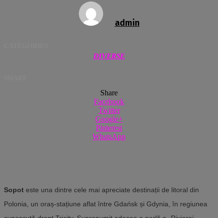
admin
CATEGORIES
DIVERSE
SHARE
Share
Facebook
Twitter
Google+
Pinterest
WhatsApp
Sopot
este una dintre cele mai apreciate destinații de litoral din
Polonia, un oraș-stațiune aflat între Gdańsk și Gdynia, în regiunea