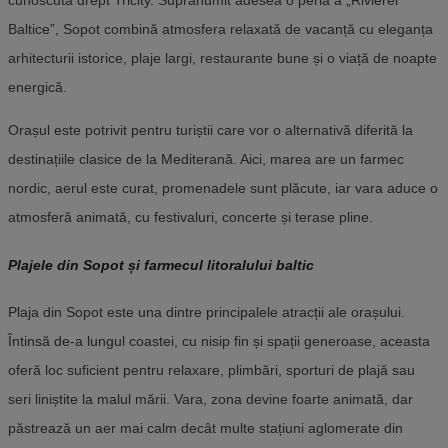
cunoscută drept Tricity. Supranumit adesea o perlă a „Rivierei
Baltice”, Sopot combină atmosfera relaxată de vacanță cu eleganța
arhitecturii istorice, plaje largi, restaurante bune și o viață de noapte
energică.
Orașul este potrivit pentru turiștii care vor o alternativă diferită la
destinațiile clasice de la Mediterană. Aici, marea are un farmec
nordic, aerul este curat, promenadele sunt plăcute, iar vara aduce o
atmosferă animată, cu festivaluri, concerte și terase pline.
Plajele din Sopot și farmecul litoralului baltic
Plaja din Sopot este una dintre principalele atracții ale orașului.
Întinsă de-a lungul coastei, cu nisip fin și spații generoase, aceasta
oferă loc suficient pentru relaxare, plimbări, sporturi de plajă sau
seri liniștite la malul mării. Vara, zona devine foarte animată, dar
păstrează un aer mai calm decât multe stațiuni aglomerate din