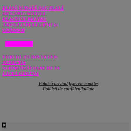
PLASĂ SUDATĂ SAU PLASĂ
DE GARD: SOLUȚII
PRACTICE PENTRU
AMENAJAREA CURȚII ȘI
GRĂDINII
DIVERSE
FURCULIȚA DIN VEVEY:
ATRACȚIA
SURPRINZĂTOARE DE PE
LACUL GENEVA
Politică privind fișierele cookies
Politică de confidențialitate