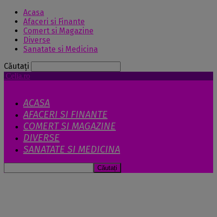
Acasa
Afaceri si Finante
Comert si Magazine
Diverse
Sanatate si Medicina
Căutați
Celia.ro
ACASA
AFACERI SI FINANTE
COMERT SI MAGAZINE
DIVERSE
SANATATE SI MEDICINA