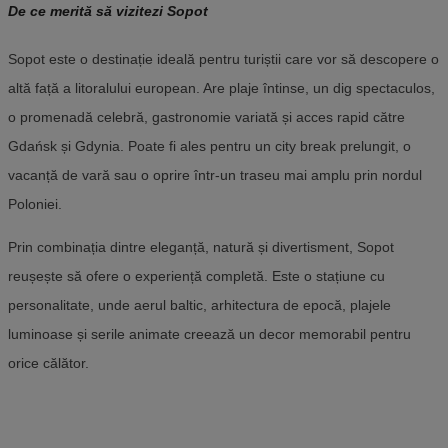
De ce merită să vizitezi Sopot
Sopot este o destinație ideală pentru turiștii care vor să descopere o
altă față a litoralului european. Are plaje întinse, un dig spectaculos,
o promenadă celebră, gastronomie variată și acces rapid către
Gdańsk și Gdynia. Poate fi ales pentru un city break prelungit, o
vacanță de vară sau o oprire într-un traseu mai amplu prin nordul
Poloniei.
Prin combinația dintre eleganță, natură și divertisment, Sopot
reușește să ofere o experiență completă. Este o stațiune cu
personalitate, unde aerul baltic, arhitectura de epocă, plajele
luminoase și serile animate creează un decor memorabil pentru
orice călător.