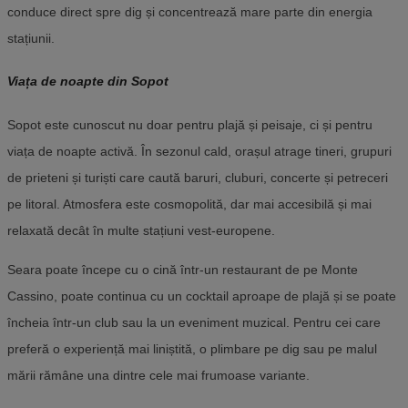
conduce direct spre dig și concentrează mare parte din energia
stațiunii.
Viața de noapte din Sopot
Sopot este cunoscut nu doar pentru plajă și peisaje, ci și pentru
viața de noapte activă. În sezonul cald, orașul atrage tineri, grupuri
de prieteni și turiști care caută baruri, cluburi, concerte și petreceri
pe litoral. Atmosfera este cosmopolită, dar mai accesibilă și mai
relaxată decât în multe stațiuni vest-europene.
Seara poate începe cu o cină într-un restaurant de pe Monte
Cassino, poate continua cu un cocktail aproape de plajă și se poate
încheia într-un club sau la un eveniment muzical. Pentru cei care
preferă o experiență mai liniștită, o plimbare pe dig sau pe malul
mării rămâne una dintre cele mai frumoase variante.