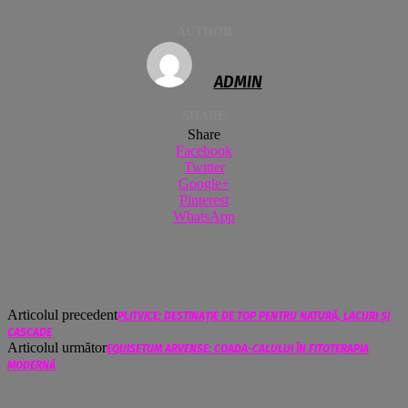
AUTHOR
ADMIN
SHARE
Share
Facebook
Twitter
Google+
Pinterest
WhatsApp
Articolul precedent
PLITVICE: DESTINAȚIE DE TOP PENTRU NATURĂ, LACURI ȘI
CASCADE
Articolul următor
EQUISETUM ARVENSE: COADA-CALULUI ÎN FITOTERAPIA
MODERNĂ