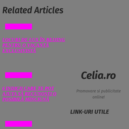
Related Articles
DIVERSE
LOCURI DE LUX ÎN BEIJING
PENTRU O VACANȚĂ
EXCLUSIVISTĂ
Celia.ro
DIVERSE
6 INDICII CARE TE POT
Promovare si publicitate
AJUTA SĂ RECUNOȘTI O
online!
POSIBILĂ MINCIUNĂ
LINK-URI UTILE
DIVERSE