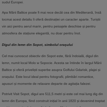
sudul Europei.
Apa Mării Baltice poate fi mai rece decât cea din Mediterană, însă
tocmai acest detaliu îi oferă destinației un caracter aparte. Turiștii
vin aici pentru aerul marin, pentru peisajele deschise și pentru
atmosfera de stațiune elegantă, nu doar pentru înot.
Digul din lemn din Sopot, simbolul orașului
Cel mai cunoscut obiectiv din Sopot este, fără îndoială, digul din
lemn, numit local Molo w Sopocie. Acesta se întinde în largul Mării
Baltice și oferă priveliști superbe asupra Golfului Gdańsk, plajei și
orașului. Este locul ideal pentru fotografii, plimbări romantice,
apusuri și momente de relaxare departe de agitația falezei.
Potrivit Visit Sopot, digul are 511,5 metri și este cel mai lung dig din
lemn din Europa, fiind construit inițial în anii 1820 și devenind treptat