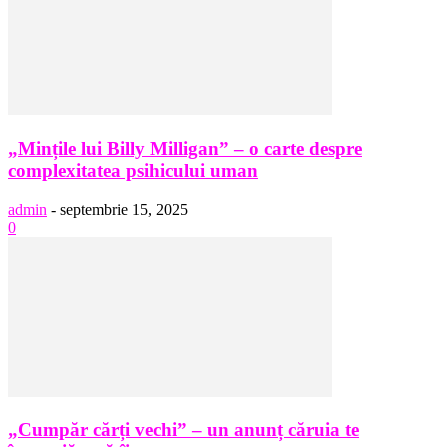
„Mințile lui Billy Milligan” – o carte despre
complexitatea psihicului uman
admin
-
septembrie 15, 2025
0
„Cumpăr cărți vechi” – un anunț căruia te