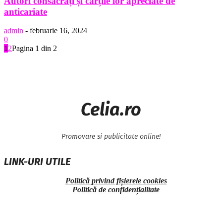
Autori consacrați și cărțile lor apreciate de
anticariate
admin
-
februarie 16, 2024
0
1
2
Pagina 1 din 2
Celia.ro
Promovare si publicitate online!
LINK-URI UTILE
Politică privind fișierele cookies
Politică de confidențialitate