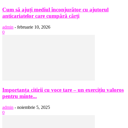
Cum să ajuți mediul înconjurător cu ajutorul
anticariatelor care cumpără cărți
admin
-
februarie 10, 2026
0
Importanța citirii cu voce tare – un exercițiu valoros
pentru minte...
admin
-
noiembrie 5, 2025
0