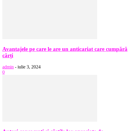
Avantajele pe care le are un anticariat care cumpără
cărți
admin
-
iulie 3, 2024
0