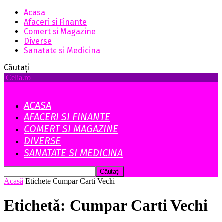
Acasa
Afaceri si Finante
Comert si Magazine
Diverse
Sanatate si Medicina
Căutați
Celia.ro
ACASA
AFACERI SI FINANTE
COMERT SI MAGAZINE
DIVERSE
SANATATE SI MEDICINA
Acasă
Etichete
Cumpar Carti Vechi
Etichetă: Cumpar Carti Vechi