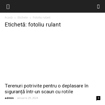
Acasă
Etichete
Fotoliu rulant
Etichetă: fotoliu rulant
Terenuri potrivite pentru o deplasare în
siguranță într-un scaun cu rotile
admin
-
ianuarie 29, 2024
0