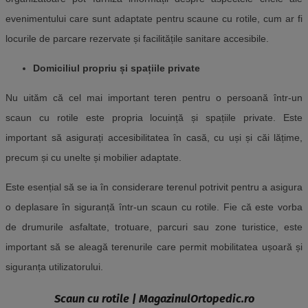
evenimentului care sunt adaptate pentru scaune cu rotile, cum ar fi
locurile de parcare rezervate și facilitățile sanitare accesibile.
Domiciliul propriu și spațiile private
Nu uităm că cel mai important teren pentru o persoană într-un
scaun cu rotile este propria locuință și spațiile private. Este
important să asigurați accesibilitatea în casă, cu uși și căi lățime,
precum și cu unelte și mobilier adaptate.
Este esențial să se ia în considerare terenul potrivit pentru a asigura
o deplasare în siguranță într-un scaun cu rotile. Fie că este vorba
de drumurile asfaltate, trotuare, parcuri sau zone turistice, este
important să se aleagă terenurile care permit mobilitatea ușoară și
siguranța utilizatorului.
Scaun cu rotile | MagazinulOrtopedic.ro