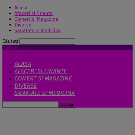
Acasa
Afaceri si Finante
Comert si Magazine
Diverse
Sanatate si Medicina
Căutați
Celia.ro
ACASA
AFACERI SI FINANTE
COMERT SI MAGAZINE
DIVERSE
SANATATE SI MEDICINA