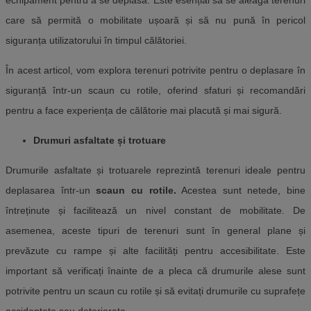
echipament pentru a se deplasa. Este esențial să se aleagă terenuri
care să permită o mobilitate ușoară și să nu pună în pericol
siguranța utilizatorului în timpul călătoriei.
În acest articol, vom explora terenuri potrivite pentru o deplasare în
siguranță într-un scaun cu rotile, oferind sfaturi și recomandări
pentru a face experiența de călătorie mai placută și mai sigură.
Drumuri asfaltate și trotuare
Drumurile asfaltate și trotuarele reprezintă terenuri ideale pentru
deplasarea într-un
scaun cu rotile.
Acestea sunt netede, bine
întreținute și facilitează un nivel constant de mobilitate. De
asemenea, aceste tipuri de terenuri sunt în general plane și
prevăzute cu rampe și alte facilități pentru accesibilitate. Este
important să verificați înainte de a pleca că drumurile alese sunt
potrivite pentru un scaun cu rotile și să evitați drumurile cu suprafețe