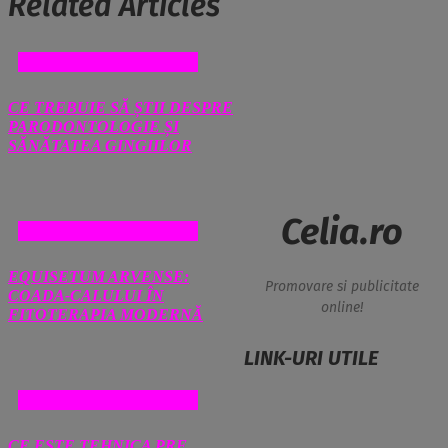
Related Articles
SANATATE SI MEDICINA
CE TREBUIE SĂ ȘTII DESPRE
PARODONTOLOGIE ȘI
SĂNĂTATEA GINGIILOR
Celia.ro
SANATATE SI MEDICINA
EQUISETUM ARVENSE:
Promovare si publicitate
COADA-CALULUI ÎN
online!
FITOTERAPIA MODERNĂ
LINK-URI UTILE
SANATATE SI MEDICINA
CE ESTE TEHNICA PRF,