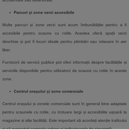
accidentate sau deteriorate.
Parcuri și zone verzi accesibile
Multe parcuri și zone verzi sunt acum îmbunătățite pentru a fi
accesibile pentru scaune cu rotile. Acestea oferă spații verzi
deschise și pot fi locuri ideale pentru plimbări sau relaxare în aer
liber.
Furnizorii de servicii publice pot oferi informații despre facilitățile și
serviciile disponibile pentru utilizatorii de scaune cu rotile în aceste
zone.
Centrul orașului și zone comerciale
Centrul orașului și zonele comerciale sunt în general bine adaptate
pentru scaunele cu rotile, cu trotuare largi și accesibilite ușoară la
magazine și alte facilități. Este important să acordați atenție traficului
și să respectați semnele rutiere și indicatoarele de siguranță.