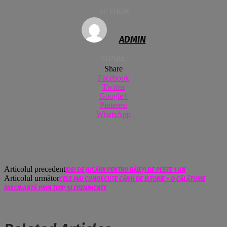
AUTHOR
ADMIN
SHARE
Share
Facebook
Twitter
Google+
Pinterest
WhatsApp
Articolul precedent
IDEI DE JUCĂRII PENTRU BĂIEȚI DE PESTE 1 AN
Articolul următor
CELE MAI CUNOSCUTE CĂRȚI DE ISTORIE – O CĂLĂTORIE
FASCINANTĂ PRIN TIMP ȘI EVENIMENTE