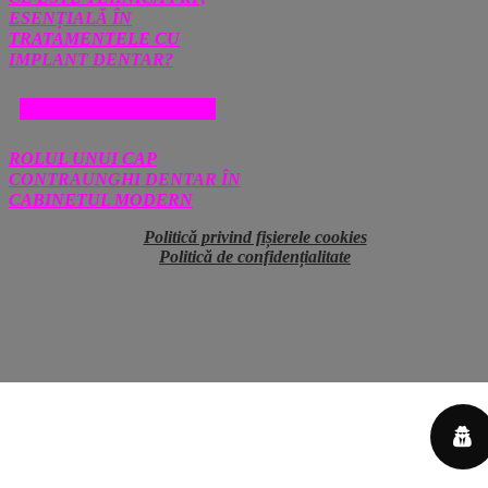
ESENȚIALĂ ÎN
TRATAMENTELE CU
IMPLANT DENTAR?
SANATATE SI MEDICINA
ROLUL UNUI CAP
CONTRAUNGHI DENTAR ÎN
CABINETUL MODERN
Politică privind fișierele cookies
Politică de confidențialitate