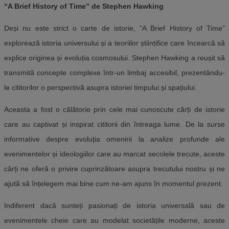
“A Brief History of Time” de Stephen Hawking
Deși nu este strict o carte de istorie, “A Brief History of Time”
explorează istoria universului și a teoriilor științifice care încearcă să
explice originea și evoluția cosmosului. Stephen Hawking a reușit să
transmită concepte complexe într-un limbaj accesibil, prezentându-
le cititorilor o perspectivă asupra istoriei timpului și spațiului.
Aceasta a fost o călătorie prin cele mai cunoscute cărți de istorie
care au captivat și inspirat cititorii din întreaga lume. De la surse
informative despre evoluția omenirii la analize profunde ale
evenimentelor și ideologiilor care au marcat secolele trecute, aceste
cărți ne oferă o privire cuprinzătoare asupra trecutului nostru și ne
ajută să înțelegem mai bine cum ne-am ajuns în momentul prezent.
Indiferent dacă sunteți pasionați de istoria universală sau de
evenimentele cheie care au modelat societățile moderne, aceste