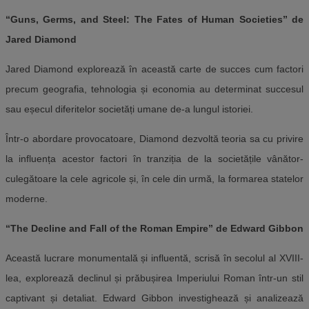
“Guns, Germs, and Steel: The Fates of Human Societies” de
Jared Diamond
Jared Diamond explorează în această carte de succes cum factori
precum geografia, tehnologia și economia au determinat succesul
sau eșecul diferitelor societăți umane de-a lungul istoriei.
Într-o abordare provocatoare, Diamond dezvoltă teoria sa cu privire
la influența acestor factori în tranziția de la societățile vânător-
culegătoare la cele agricole și, în cele din urmă, la formarea statelor
moderne.
“The Decline and Fall of the Roman Empire” de Edward Gibbon
Această lucrare monumentală și influentă, scrisă în secolul al XVIII-
lea, explorează declinul și prăbușirea Imperiului Roman într-un stil
captivant și detaliat. Edward Gibbon investighează și analizează