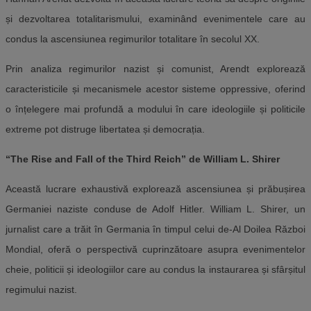
și dezvoltarea totalitarismului, examinând evenimentele care au
condus la ascensiunea regimurilor totalitare în secolul XX.
Prin analiza regimurilor nazist și comunist, Arendt explorează
caracteristicile și mecanismele acestor sisteme oppressive, oferind
o înțelegere mai profundă a modului în care ideologiile și politicile
extreme pot distruge libertatea și democrația.
“The Rise and Fall of the Third Reich” de William L. Shirer
Această lucrare exhaustivă explorează ascensiunea și prăbușirea
Germaniei naziste conduse de Adolf Hitler. William L. Shirer, un
jurnalist care a trăit în Germania în timpul celui de-Al Doilea Război
Mondial, oferă o perspectivă cuprinzătoare asupra evenimentelor
cheie, politicii și ideologiilor care au condus la instaurarea și sfârșitul
regimului nazist.