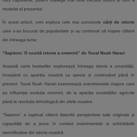
cărți captivante, putem înțelege mai bine trecutul nostru și cum a
modelat el prezentul.
În acest articol, vom explora cele mai cunoscute
cărți de istorie
care s-au bucurat de popularitate și au continuat să inspire cititorii
din întreaga lume.
“Sapiens: O scurtă istorie a omenirii” de Yuval Noah Harari
Această carte bestseller explorează întreaga istorie a umanității,
începând cu apariția noastră ca specie și continuând până în
prezent. Yuval Noah Harari examinează evenimentele majore care
au influențat evoluția omenirii, de la apariția societăților agricole
până la revoluția tehnologică din zilele noastre.
“Sapiens” a captivat cititorii datorită perspectivei sale originale și
capacității de a pune în context evenimentele și schimbările
semnificative din istoria noastră.