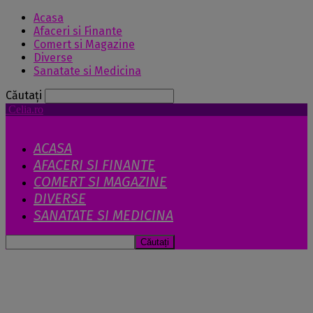
Acasa
Afaceri si Finante
Comert si Magazine
Diverse
Sanatate si Medicina
Căutați
Celia.ro
ACASA
AFACERI SI FINANTE
COMERT SI MAGAZINE
DIVERSE
SANATATE SI MEDICINA