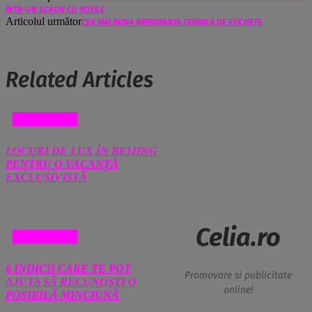
ÎNTR-UN SCAUN CU ROTILE
Articolul următor
CEA MAI BUNA IMPRIMANTA TERMICA DE ETICHETE
Related Articles
DIVERSE
LOCURI DE LUX ÎN BEIJING
PENTRU O VACANȚĂ
EXCLUSIVISTĂ
Celia.ro
DIVERSE
6 INDICII CARE TE POT
Promovare si publicitate
AJUTA SĂ RECUNOȘTI O
online!
POSIBILĂ MINCIUNĂ