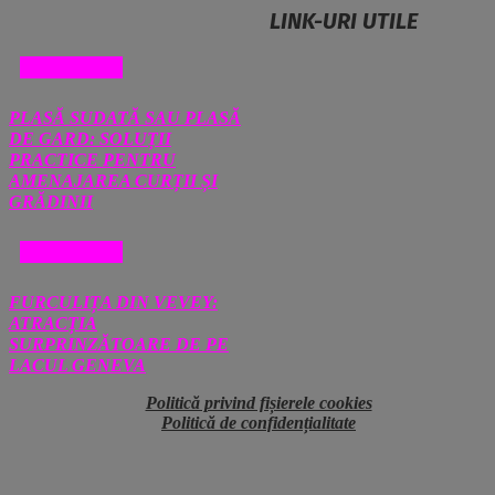
LINK-URI UTILE
DIVERSE
PLASĂ SUDATĂ SAU PLASĂ
DE GARD: SOLUȚII
PRACTICE PENTRU
AMENAJAREA CURȚII ȘI
GRĂDINII
DIVERSE
FURCULIȚA DIN VEVEY:
ATRACȚIA
SURPRINZĂTOARE DE PE
LACUL GENEVA
Politică privind fișierele cookies
Politică de confidențialitate